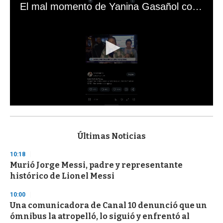
El mal momento de Yanina Gasañol con un hincha argentino en "Subrayado"
0
s
e
c
Últimas Noticias
o
n
10:18
d
Murió Jorge Messi, padre y representante
s
o
histórico de Lionel Messi
f
3
10:00
3
s
Una comunicadora de Canal 10 denunció que un
e
ómnibus la atropelló, lo siguió y enfrentó al
c