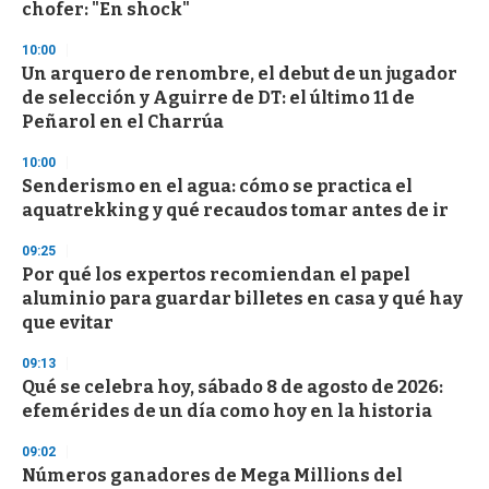
chofer: "En shock"
o
n
d
10:00
s
Un arquero de renombre, el debut de un jugador
de selección y Aguirre de DT: el último 11 de
Peñarol en el Charrúa
10:00
Senderismo en el agua: cómo se practica el
aquatrekking y qué recaudos tomar antes de ir
09:25
Por qué los expertos recomiendan el papel
aluminio para guardar billetes en casa y qué hay
que evitar
09:13
Qué se celebra hoy, sábado 8 de agosto de 2026:
efemérides de un día como hoy en la historia
09:02
Números ganadores de Mega Millions del