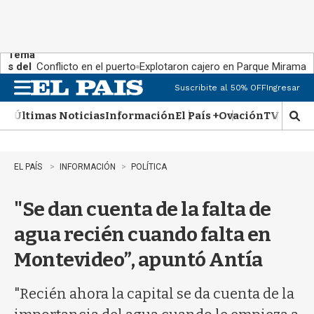
Tema
s del
Conflicto en el puerto
Explotaron cajero en Parque Miramar
día:
Suscribite al 50% OFF
Ingresar
M
e
Últimas Noticias
Información
El País +
Ovación
TV Show
n
M
u
o
s
t
EL PAÍS
INFORMACIÓN
POLÍTICA
r
a
"Se dan cuenta de la falta de
r
b
agua recién cuando falta en
�
s
Montevideo”, apuntó Antía
q
u
e
"Recién ahora la capital se da cuenta de la
d