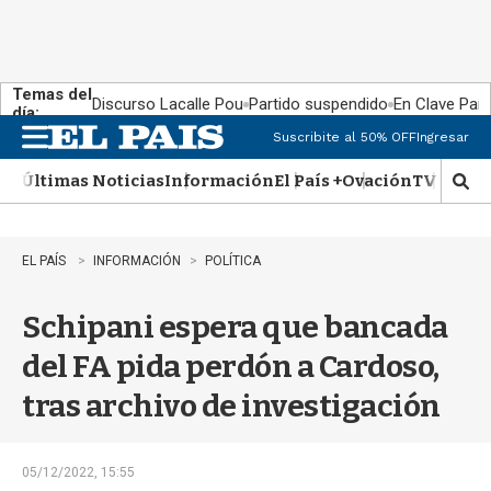
Temas del
Discurso Lacalle Pou
Partido suspendido
En Clave País
día:
Suscribite al 50% OFF
Ingresar
M
e
Últimas Noticias
Información
El País +
Ovación
TV Show
n
M
u
o
s
t
EL PAÍS
INFORMACIÓN
POLÍTICA
r
a
Schipani espera que bancada
r
b
del FA pida perdón a Cardoso,
�
s
tras archivo de investigación
q
u
e
d
05/12/2022, 15:55