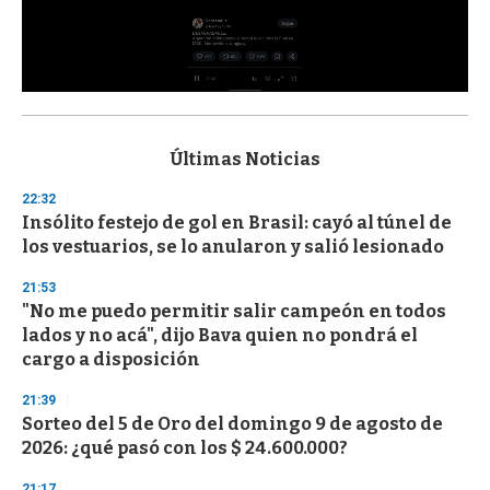
0
s
e
c
Últimas Noticias
o
n
22:32
d
Insólito festejo de gol en Brasil: cayó al túnel de
s
o
los vestuarios, se lo anularon y salió lesionado
f
3
21:53
3
s
"No me puedo permitir salir campeón en todos
e
lados y no acá", dijo Bava quien no pondrá el
c
cargo a disposición
o
n
d
21:39
s
Sorteo del 5 de Oro del domingo 9 de agosto de
2026: ¿qué pasó con los $ 24.600.000?
21:17