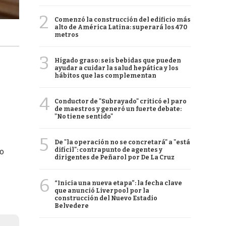
2
Comenzó la construcción del edificio más
alto de América Latina: superará los 470
metros
3
Hígado graso: seis bebidas que pueden
ayudar a cuidar la salud hepática y los
hábitos que las complementan
4
Conductor de "Subrayado" criticó el paro
de maestros y generó un fuerte debate:
"No tiene sentido"
5
De "la operación no se concretará" a "está
difícil": contrapunto de agentes y
lo
dirigentes de Peñarol por De La Cruz
6
“Inicia una nueva etapa”: la fecha clave
que anunció Liverpool por la
construcción del Nuevo Estadio
Belvedere