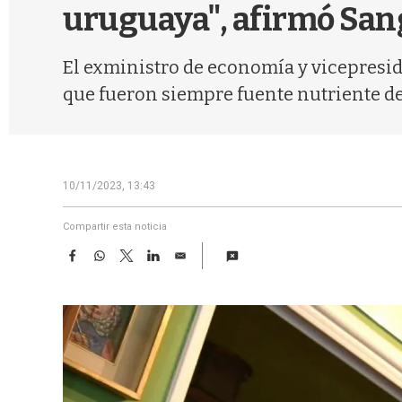
uruguaya", afirmó San
El exministro de economía y vicepresid
que fueron siempre fuente nutriente de 
10/11/2023, 13:43
Compartir esta noticia
F
W
T
L
E
a
h
w
i
m
c
a
i
n
a
e
t
t
k
i
b
s
t
e
l
o
A
e
d
o
p
r
I
k
p
n