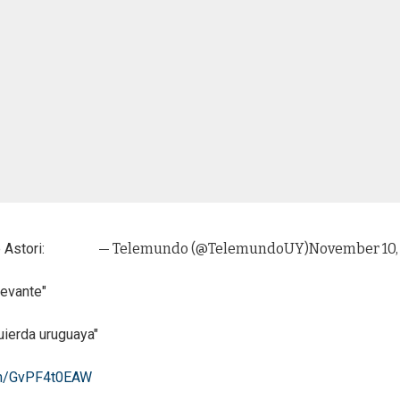
 Astori:
— Telemundo (@TelemundoUY)
November 10,
levante"
uierda uruguaya"
com/GvPF4t0EAW