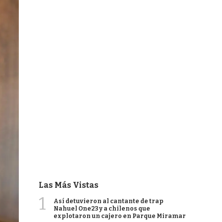
Las Más Vistas
1
Así detuvieron al cantante de trap
Nahuel One23 y a chilenos que
explotaron un cajero en Parque Miramar