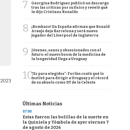
7
Georgina Rodríguez publicó un descargo
tras las críticas por su físico y reveló qué
le dijo Cristiano Ronaldo
8
¡Bombazo! En España afirman que Ronald
Araujo deja Barcelona y será nuevo
jugador del Liverpool de Inglaterra
9
Jóvenes, sanos y obsesionados con el
futuro: el nuevo boom de la medicina de
la longevidad llega a Uruguay
10
“Es para elegidos”: Forlán contó qué lo
motivó para dirigir a Uruguay y el récord
 2023
de su abuelo como DT de la Celeste
Últimas Noticias
07:00
Estas fueron las bolillas de la suerte en
la Quiniela y Tómbola de ayer viernes 7
de agosto de 2026