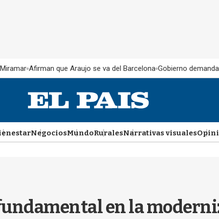
 Miramar
Afirman que Araujo se va del Barcelona
Gobierno demanda
ienestar
Negocios
Mundo
Rurales
Narrativas visuales
Opin
 fundamental en la moderniz