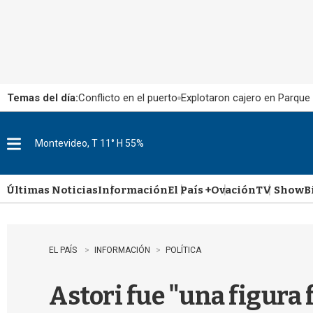
Temas del día:
Conflicto en el puerto
Explotaron cajero en Parque
Montevideo, T 11° H 55%
M
e
n
u
Últimas Noticias
Información
El País +
Ovación
TV Show
B
EL PAÍS
INFORMACIÓN
POLÍTICA
Astori fue "una figura