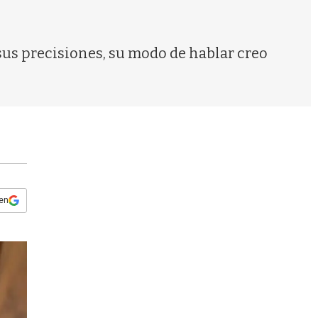
s
q
u
e
sus precisiones, su modo de hablar creo
d
a
 en