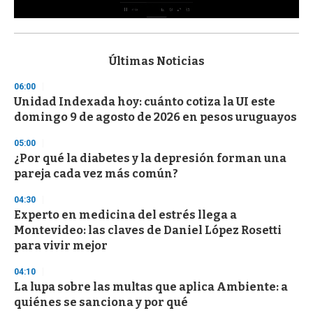
0
s
e
c
Últimas Noticias
o
n
06:00
d
Unidad Indexada hoy: cuánto cotiza la UI este
s
o
domingo 9 de agosto de 2026 en pesos uruguayos
f
3
05:00
3
s
¿Por qué la diabetes y la depresión forman una
e
pareja cada vez más común?
c
o
04:30
n
d
Experto en medicina del estrés llega a
s
Montevideo: las claves de Daniel López Rosetti
para vivir mejor
04:10
La lupa sobre las multas que aplica Ambiente: a
quiénes se sanciona y por qué