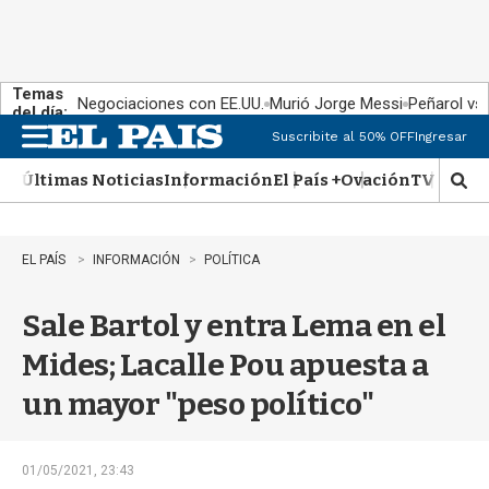
Temas
Negociaciones con EE.UU.
Murió Jorge Messi
Peñarol vs
del día:
Suscribite al 50% OFF
Ingresar
M
e
Últimas Noticias
Información
El País +
Ovación
TV Show
n
M
u
o
s
t
EL PAÍS
INFORMACIÓN
POLÍTICA
r
a
Sale Bartol y entra Lema en el
r
b
Mides; Lacalle Pou apuesta a
�
s
un mayor "peso político"
q
u
e
d
01/05/2021, 23:43