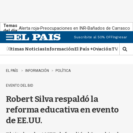
Temas
Alerta roja
Preocupaciones en INR
Bañados de Carrasco
del día:
Suscribite al 50% OFF
Ingresar
M
e
Últimas Noticias
Información
El País +
Ovación
TV Show
n
M
u
o
s
t
EL PAÍS
INFORMACIÓN
POLÍTICA
r
a
EVENTO DEL BID
r
b
Robert Silva respaldó la
�
s
reforma educativa en evento
q
u
de EE.UU.
e
d