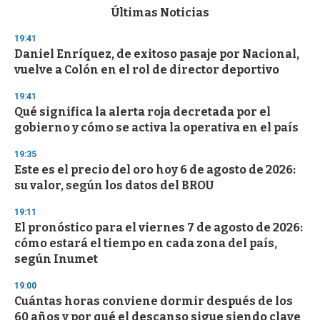
c
Últimas Noticias
o
n
19:41
d
Daniel Enríquez, de exitoso pasaje por Nacional,
s
o
vuelve a Colón en el rol de director deportivo
f
3
19:41
3
s
Qué significa la alerta roja decretada por el
e
gobierno y cómo se activa la operativa en el país
c
o
19:35
n
d
Este es el precio del oro hoy 6 de agosto de 2026:
s
su valor, según los datos del BROU
19:11
El pronóstico para el viernes 7 de agosto de 2026:
cómo estará el tiempo en cada zona del país,
según Inumet
19:00
Cuántas horas conviene dormir después de los
60 años y por qué el descanso sigue siendo clave