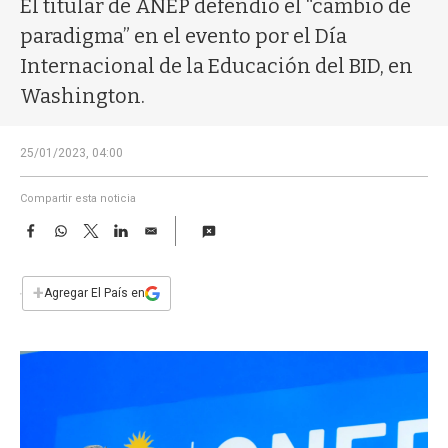
El titular de ANEP defendió el “cambio de
a
paradigma” en el evento por el Día
Internacional de la Educación del BID, en
Washington.
25/01/2023, 04:00
Compartir esta noticia
F
W
T
L
E
a
h
w
i
m
c
a
i
n
a
e
t
t
k
i
+
Agregar El País en
b
s
t
e
l
o
A
e
d
o
p
r
I
k
p
n