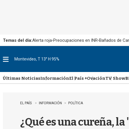
Temas del día:
Alerta roja
Preocupaciones en INR
Bañados de Ca
Montevideo, T 13° H 95%
M
e
n
u
Últimas Noticias
Información
El País +
Ovación
TV Show
B
EL PAÍS
INFORMACIÓN
POLÍTICA
¿Qué es una cureña, la 