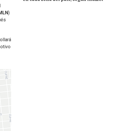
l
MLN
)
ués
ollará
motivo