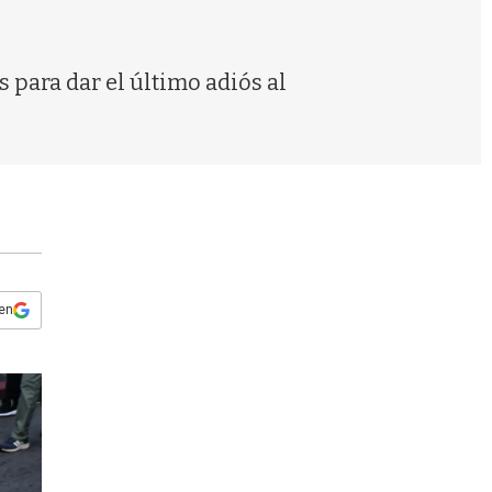
s
q
u
e
 para dar el último adiós al
d
a
 en