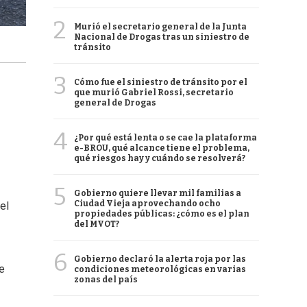
2
Murió el secretario general de la Junta
Nacional de Drogas tras un siniestro de
tránsito
3
Cómo fue el siniestro de tránsito por el
que murió Gabriel Rossi, secretario
general de Drogas
4
¿Por qué está lenta o se cae la plataforma
e-BROU, qué alcance tiene el problema,
qué riesgos hay y cuándo se resolverá?
5
Gobierno quiere llevar mil familias a
Ciudad Vieja aprovechando ocho
el
propiedades públicas: ¿cómo es el plan
del MVOT?
6
Gobierno declaró la alerta roja por las
se
condiciones meteorológicas en varias
zonas del país