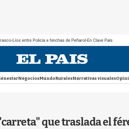
rrasco
Líos entre Policía e hinchas de Peñarol
En Clave País
ienestar
Negocios
Mundo
Rurales
Narrativas visuales
Opin
"carreta" que traslada el fér