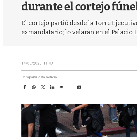
durante el cortejo fúne
El cortejo partió desde la Torre Ejecut
exmandatario; lo velarán en el Palacio L
14/05/2025, 11:43
Compartir esta noticia
F
W
T
L
E
a
h
w
i
m
c
a
i
n
a
e
t
t
k
i
b
s
t
e
l
o
A
e
d
o
p
r
I
k
p
n