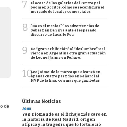
7
El ocaso de las galerías del Centro y el
boom en Pocitos: cómo se reconfigura el
mercado de locales comerciales
8
"No es el mesías": las advertencias de
Sebastián Da Silva ante el esperado
discurso de Lacalle Pou
9
De “gran exhibición” al “deslumbre”: así
vieron en Argentina otra gran actuación
de Leonel Jaime en Peñarol
10
Leo Jaime: de la marca que alcanzó en
apenas cuatro partidos en Peñarol al
MVP de la final con más que gambetas
Últimas Noticias
io de
20:00
Yan Diomande es el fichaje más caro en
la historia de Real Madrid: origen
atípico y la tragedia que lo fortaleció