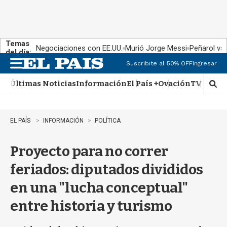
Temas
Negociaciones con EE.UU.
Murió Jorge Messi
Peñarol vs
del día:
Suscribite al 50% OFF
Ingresar
M
e
Últimas Noticias
Información
El País +
Ovación
TV Show
n
M
u
o
s
t
EL PAÍS
INFORMACIÓN
POLÍTICA
r
a
Proyecto para no correr
r
b
feriados: diputados divididos
�
s
en una "lucha conceptual"
q
u
entre historia y turismo
e
d