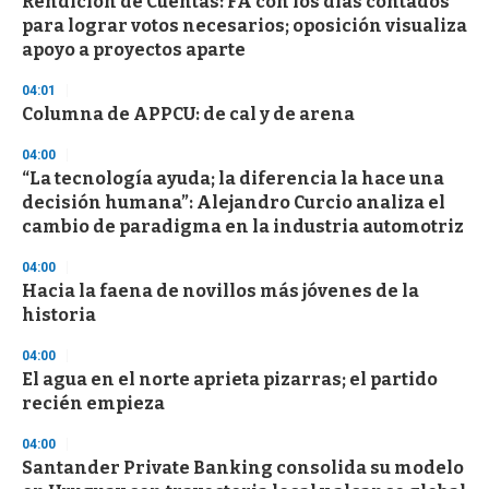
Rendición de Cuentas: FA con los días contados
e
para lograr votos necesarios; oposición visualiza
c
apoyo a proyectos aparte
o
n
d
04:01
s
Columna de APPCU: de cal y de arena
04:00
“La tecnología ayuda; la diferencia la hace una
decisión humana”: Alejandro Curcio analiza el
cambio de paradigma en la industria automotriz
04:00
Hacia la faena de novillos más jóvenes de la
historia
04:00
El agua en el norte aprieta pizarras; el partido
recién empieza
04:00
Santander Private Banking consolida su modelo