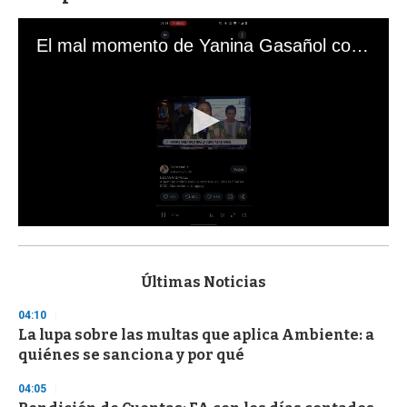
El mal momento de Yanina Gasañol con un hincha argentino en "Subrayado"
0
s
e
c
Últimas Noticias
o
n
04:10
d
La lupa sobre las multas que aplica Ambiente: a
s
o
quiénes se sanciona y por qué
f
3
04:05
3
s