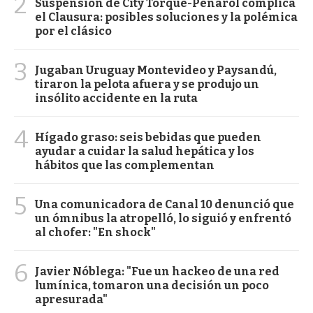
2
Suspensión de City Torque-Peñarol complica
el Clausura: posibles soluciones y la polémica
por el clásico
3
Jugaban Uruguay Montevideo y Paysandú,
tiraron la pelota afuera y se produjo un
insólito accidente en la ruta
4
Hígado graso: seis bebidas que pueden
ayudar a cuidar la salud hepática y los
hábitos que las complementan
5
Una comunicadora de Canal 10 denunció que
un ómnibus la atropelló, lo siguió y enfrentó
al chofer: "En shock"
6
Javier Nóblega: "Fue un hackeo de una red
lumínica, tomaron una decisión un poco
apresurada"