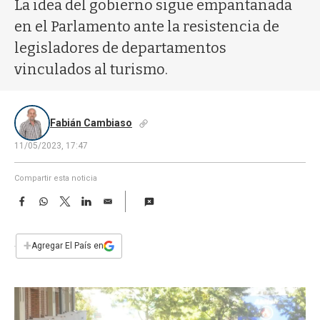
a
La idea del gobierno sigue empantanada
en el Parlamento ante la resistencia de
legisladores de departamentos
vinculados al turismo.
Fabián Cambiaso
11/05/2023, 17:47
Compartir esta noticia
F
W
T
L
E
a
h
w
i
m
c
a
i
n
a
e
t
t
k
i
+
Agregar El País en
b
s
t
e
l
o
A
e
d
o
p
r
I
k
p
n