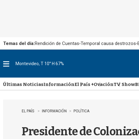
Temas del día:
Rendición de Cuentas
Temporal causa destrozos
Montevideo, T 10° H 67%
M
e
n
u
Últimas Noticias
Información
El País +
Ovación
TV Show
B
EL PAÍS
INFORMACIÓN
POLÍTICA
Presidente de Coloniza