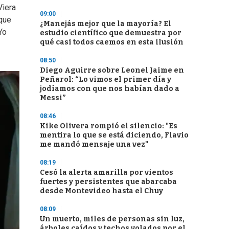
Viera
09:00
 que
¿Manejás mejor que la mayoría? El
Yo
estudio científico que demuestra por
qué casi todos caemos en esta ilusión
08:50
Diego Aguirre sobre Leonel Jaime en
Peñarol: “Lo vimos el primer día y
jodíamos con que nos habían dado a
Messi”
08:46
Kike Olivera rompió el silencio: "Es
mentira lo que se está diciendo, Flavio
me mandó mensaje una vez"
08:19
Cesó la alerta amarilla por vientos
fuertes y persistentes que abarcaba
desde Montevideo hasta el Chuy
08:09
Un muerto, miles de personas sin luz,
árboles caídos y techos volados por el