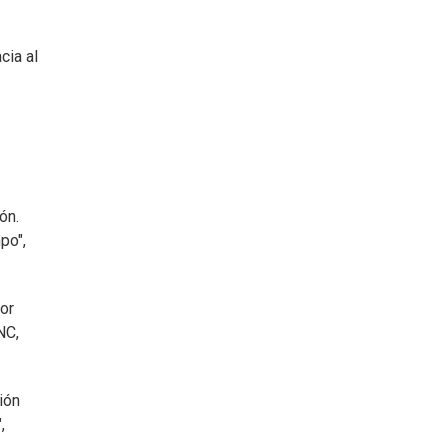
cia al
ón.
po",
or
NC,
ión
",