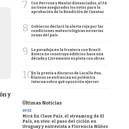
7
Con Perrone y Manini distanciados, el FA
no tiene asegurados los votos para la
aprobación de la Rendición de Cuentas
8
Gobierno declaró la alerta roja por las
condiciones meteorológicas en varias
zonas del país
9
La paradoja en la frontera con Brasil:
Rivera no construye edificios hace una
década y Livramento explota con obras
10
En la previa a discurso de Lacalle Pou,
blancos se enfrascan en polémica
interna sobre qué oposición ejercer
ón y
Últimas Noticias
09:02
Mirá En Clave País, el streaming de El
País, en vivo: el paso del ciclón en
Uruguay y entrevista a Florencia Núñez