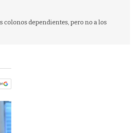
s
q
u
e
os colonos dependientes, pero no a los
d
a
 en