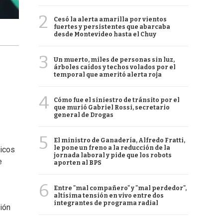
2
Cesó la alerta amarilla por vientos
fuertes y persistentes que abarcaba
desde Montevideo hasta el Chuy
3
Un muerto, miles de personas sin luz,
árboles caídos y techos volados por el
temporal que ameritó alerta roja
4
Cómo fue el siniestro de tránsito por el
que murió Gabriel Rossi, secretario
general de Drogas
5
El ministro de Ganadería, Alfredo Fratti,
le pone un freno a la reducción de la
ticos
jornada laboral y pide que los robots
e
aporten al BPS
6
Entre "mal compañero" y "mal perdedor",
altísima tensión en vivo entre dos
integrantes de programa radial
ción