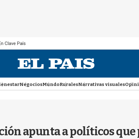
En Clave País
ienestar
Negocios
Mundo
Rurales
Narrativas visuales
Opin
ción apunta a políticos que