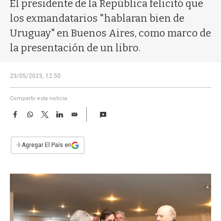
a
El presidente de la República felicitó que
los exmandatarios "hablaran bien de
Uruguay" en Buenos Aires, como marco de
la presentación de un libro.
23/05/2023, 12:50
Compartir esta noticia
F
W
T
L
E
a
h
w
i
m
c
a
i
n
a
e
t
t
k
i
+
Agregar El País en
b
s
t
e
l
o
A
e
d
o
p
r
I
k
p
n