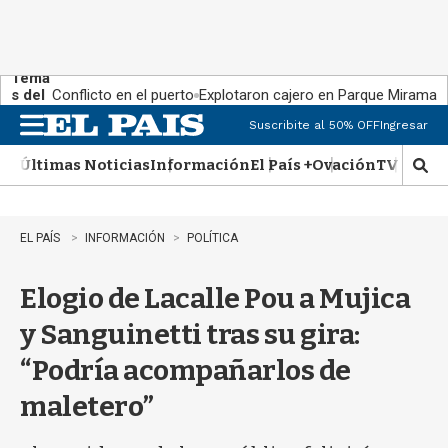
Tema
s del
Conflicto en el puerto
Explotaron cajero en Parque Miramar
día:
Suscribite al 50% OFF
Ingresar
M
e
Últimas Noticias
Información
El País +
Ovación
TV Show
n
M
u
o
s
t
EL PAÍS
INFORMACIÓN
POLÍTICA
r
a
Elogio de Lacalle Pou a Mujica
r
b
y Sanguinetti tras su gira:
�
s
“Podría acompañarlos de
q
u
maletero”
e
d