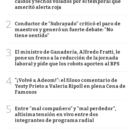
caídos y techos volados por el temporal que
ameritó alerta roja
2
Conductor de "Subrayado" criticó el paro de
maestros y generó un fuerte debate: "No
tiene sentido"
3
El ministro de Ganadería, Alfredo Fratti, le
pone un freno a la reducción de la jornada
laboral y pide que los robots aporten al BPS
4
"¡Volvé a Adeom!": el filoso comentario de
Yesty Prieto a Valeria Ripoll en plena Cena de
Famosos
5
Entre "mal compañero" y "mal perdedor",
altísima tensión en vivo entre dos
integrantes de programa radial