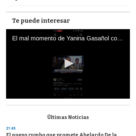
Te puede interesar
El mal momento de Yanina Gasañol con un hincha argentino en "Subrayado"
0
s
e
c
Últimas Noticias
o
n
21:45
d
El nuevo rumbo que promete Abelardo De la
s