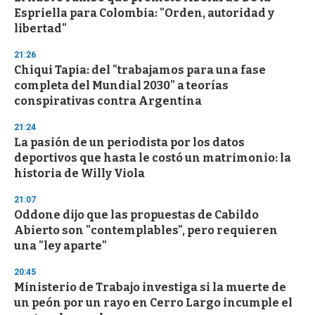
o
Espriella para Colombia: "Orden, autoridad y
f
libertad"
3
3
s
21:26
e
Chiqui Tapia: del "trabajamos para una fase
c
completa del Mundial 2030" a teorías
o
n
conspirativas contra Argentina
d
s
21:24
La pasión de un periodista por los datos
deportivos que hasta le costó un matrimonio: la
historia de Willy Viola
21:07
Oddone dijo que las propuestas de Cabildo
Abierto son "contemplables", pero requieren
una "ley aparte"
20:45
Ministerio de Trabajo investiga si la muerte de
un peón por un rayo en Cerro Largo incumple el