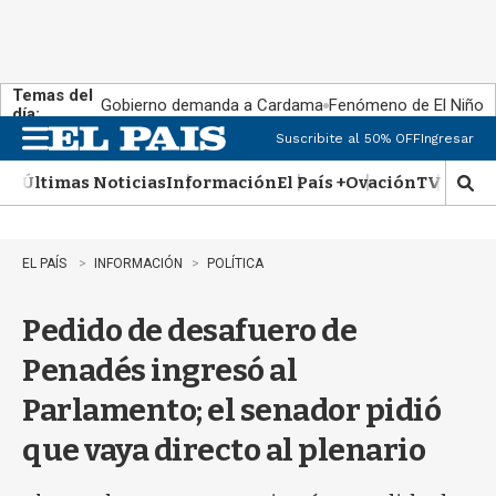
Temas del
Gobierno demanda a Cardama
Fenómeno de El Niño
día:
Suscribite al 50% OFF
Ingresar
M
e
Últimas Noticias
Información
El País +
Ovación
TV Show
n
M
u
o
s
t
EL PAÍS
INFORMACIÓN
POLÍTICA
r
a
Pedido de desafuero de
r
b
Penadés ingresó al
�
s
Parlamento; el senador pidió
q
u
que vaya directo al plenario
e
d