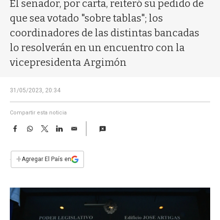
a
El senador, por carta, reiteró su pedido de
que sea votado "sobre tablas"; los
coordinadores de las distintas bancadas
lo resolverán en un encuentro con la
vicepresidenta Argimón
31/05/2023, 20:34
Compartir esta noticia
F
W
T
L
E
a
h
w
i
m
c
a
i
n
a
e
t
t
k
i
+
Agregar El País en
b
s
t
e
l
o
A
e
d
o
p
r
I
k
p
n