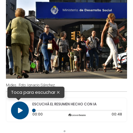
Mides.
Foto: Ignacio Sánchez.
×
Toca para escuchar
ESCUCHÁ EL RESUMEN HECHO CON IA
Tiempo transcurrido: 0 segundos
Durac
00:00
00:48