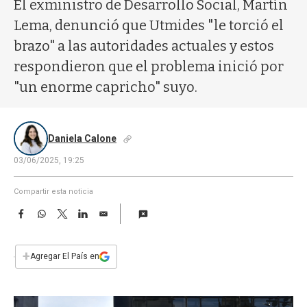
a
El exministro de Desarrollo Social, Martín
Lema, denunció que Utmides "le torció el
brazo" a las autoridades actuales y estos
respondieron que el problema inició por
"un enorme capricho" suyo.
Daniela Calone
03/06/2025, 19:25
Compartir esta noticia
F
W
T
L
E
a
h
w
i
m
c
a
i
n
a
e
t
t
k
i
+
Agregar El País en
b
s
t
e
l
o
A
e
d
o
p
r
I
k
p
n