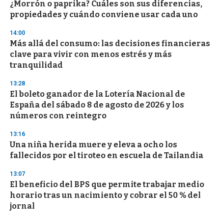
s
¿Morrón o paprika? Cuáles son sus diferencias,
e
propiedades y cuándo conviene usar cada uno
c
o
14:00
n
d
Más allá del consumo: las decisiones financieras
s
clave para vivir con menos estrés y más
tranquilidad
13:28
El boleto ganador de la Lotería Nacional de
España del sábado 8 de agosto de 2026 y los
números con reintegro
13:16
Una niña herida muere y eleva a ocho los
fallecidos por el tiroteo en escuela de Tailandia
13:07
El beneficio del BPS que permite trabajar medio
horario tras un nacimiento y cobrar el 50 % del
jornal