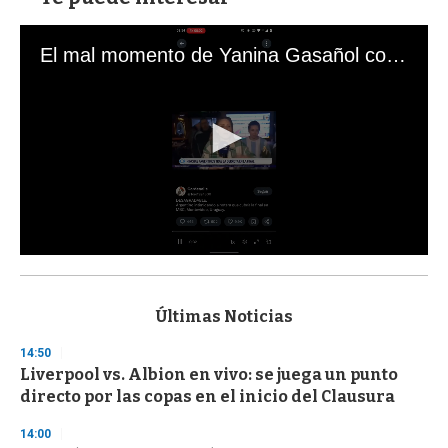
El mal momento de Yanina Gasañol con un hincha argentino en "Subrayado"
0
s
e
c
Últimas Noticias
o
n
14:50
d
Liverpool vs. Albion en vivo: se juega un punto
s
o
directo por las copas en el inicio del Clausura
f
3
14:00
3