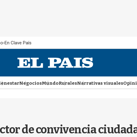
ño
En Clave País
ienestar
Negocios
Mundo
Rurales
Narrativas visuales
Opin
tor de convivencia ciudadan