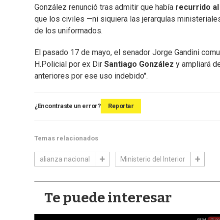
González renunció tras admitir que había
recurrido al
que los civiles —ni siquiera las jerarquías ministerial
de los uniformados.
El pasado 17 de mayo, el senador Jorge Gandini comu
H.Policial por ex Dir
Santiago González
y ampliará de
anteriores por ese uso indebido".
¿Encontraste un error?
Reportar
Temas relacionados
alianza nacional
Ministerio del Interior
Te puede interesar