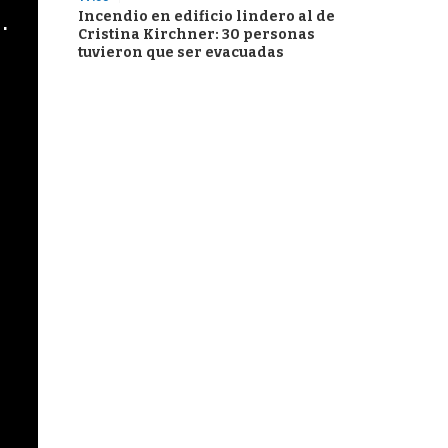
cha argentino en "Subrayado"
Incendio en edificio lindero al de
Cristina Kirchner: 30 personas
tuvieron que ser evacuadas