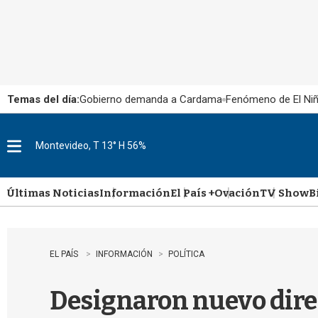
Temas del día:
Gobierno demanda a Cardama
Fenómeno de El Ni
Montevideo, T 13° H 56%
M
e
n
u
Últimas Noticias
Información
El País +
Ovación
TV Show
B
EL PAÍS
INFORMACIÓN
POLÍTICA
Designaron nuevo direc