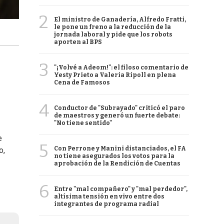
2
El ministro de Ganadería, Alfredo Fratti,
le pone un freno a la reducción de la
jornada laboral y pide que los robots
aporten al BPS
3
"¡Volvé a Adeom!": el filoso comentario de
Yesty Prieto a Valeria Ripoll en plena
Cena de Famosos
4
Conductor de "Subrayado" criticó el paro
de maestros y generó un fuerte debate:
"No tiene sentido"
e
5
Con Perrone y Manini distanciados, el FA
o,
no tiene asegurados los votos para la
aprobación de la Rendición de Cuentas
6
Entre "mal compañero" y "mal perdedor",
altísima tensión en vivo entre dos
integrantes de programa radial