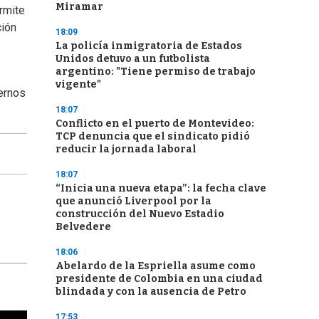
Miramar
rmite
ción
18:09
La policía inmigratoria de Estados
Unidos detuvo a un futbolista
argentino: "Tiene permiso de trabajo
vigente"
iernos
18:07
Conflicto en el puerto de Montevideo:
TCP denuncia que el sindicato pidió
reducir la jornada laboral
18:07
“Inicia una nueva etapa”: la fecha clave
que anunció Liverpool por la
construcción del Nuevo Estadio
Belvedere
18:06
Abelardo de la Espriella asume como
presidente de Colombia en una ciudad
blindada y con la ausencia de Petro
17:53