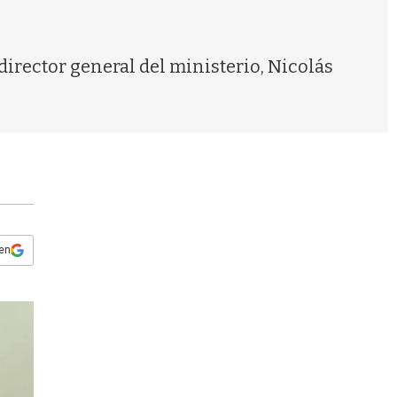
s
q
u
e
irector general del ministerio, Nicolás
d
a
 en