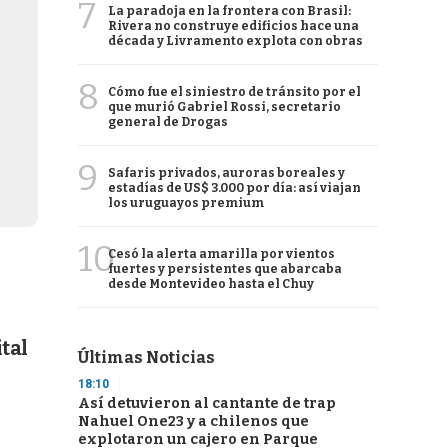
7
La paradoja en la frontera con Brasil:
Rivera no construye edificios hace una
década y Livramento explota con obras
8
Cómo fue el siniestro de tránsito por el
que murió Gabriel Rossi, secretario
general de Drogas
9
Safaris privados, auroras boreales y
estadías de US$ 3.000 por día: así viajan
los uruguayos premium
10
Cesó la alerta amarilla por vientos
fuertes y persistentes que abarcaba
desde Montevideo hasta el Chuy
tal
Últimas Noticias
18:10
Así detuvieron al cantante de trap
Nahuel One23 y a chilenos que
explotaron un cajero en Parque