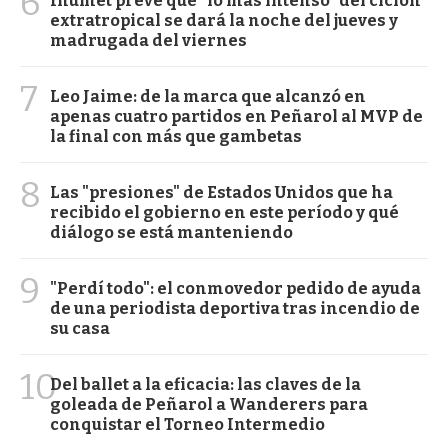
6
Inumet prevé que "lo más intenso" del ciclón
extratropical se dará la noche del jueves y
madrugada del viernes
7
Leo Jaime: de la marca que alcanzó en
apenas cuatro partidos en Peñarol al MVP de
la final con más que gambetas
8
Las "presiones" de Estados Unidos que ha
recibido el gobierno en este período y qué
diálogo se está manteniendo
9
"Perdí todo": el conmovedor pedido de ayuda
de una periodista deportiva tras incendio de
su casa
10
Del ballet a la eficacia: las claves de la
goleada de Peñarol a Wanderers para
conquistar el Torneo Intermedio