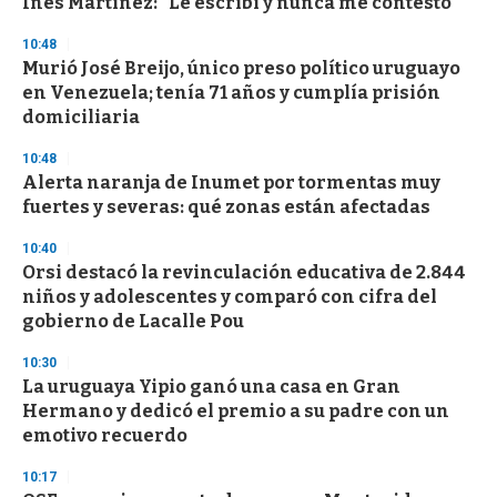
Inés Martínez: "Le escribí y nunca me contestó"
f
3
10:48
3
s
Murió José Breijo, único preso político uruguayo
e
en Venezuela; tenía 71 años y cumplía prisión
c
domiciliaria
o
n
d
10:48
s
Alerta naranja de Inumet por tormentas muy
fuertes y severas: qué zonas están afectadas
10:40
Orsi destacó la revinculación educativa de 2.844
niños y adolescentes y comparó con cifra del
gobierno de Lacalle Pou
10:30
La uruguaya Yipio ganó una casa en Gran
Hermano y dedicó el premio a su padre con un
emotivo recuerdo
10:17