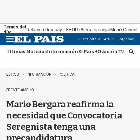
Temas del
Relación Uruguay - EE.UU.
Alerta naranja
Murió Gabriel 
día:
Suscribite al 50% OFF
Ingresar
M
e
Últimas Noticias
Información
El País +
Ovación
TV Show
n
M
u
o
s
t
EL PAÍS
INFORMACIÓN
POLÍTICA
r
a
FRENTE AMPLIO
r
b
Mario Bergara reafirma la
�
s
necesidad que Convocatoria
q
u
Seregnista tenga una
e
d
precandidatura