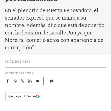
a
En el plenario de Fuerza Renovadora, el
senador expresó que se maneja su
nombre. Además, dijo que está de acuerdo
con la decisión de Lacalle Pou ya que
Moreira “cometió actos con apariencia de
corrupción”
06/05/2023, 13:00
Compartir esta noticia
F
W
T
L
E
a
h
w
i
m
c
a
i
n
a
e
t
t
k
i
+
Agregar El País en
b
s
t
e
l
o
A
e
d
o
p
r
I