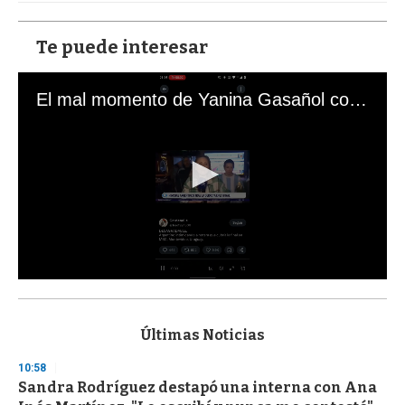
Te puede interesar
El mal momento de Yanina Gasañol con un hincha argentino en "Subrayado"
0
s
e
c
Últimas Noticias
o
n
10:58
d
Sandra Rodríguez destapó una interna con Ana
s
o