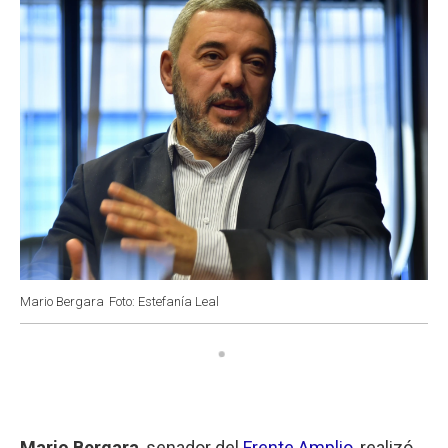
k
p
n
Mario Bergara
Foto: Estefanía Leal
Mario Bergara
, senador del
Frente Amplio
, realizó