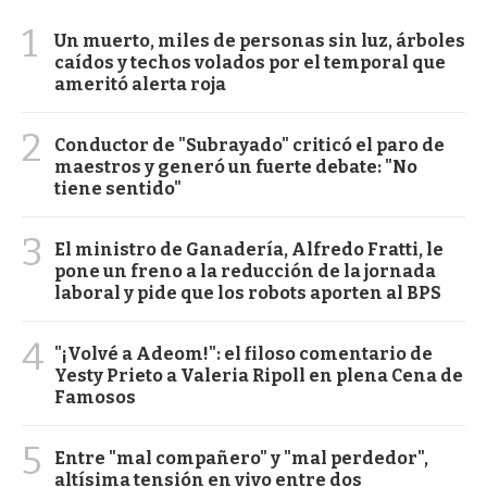
1
Un muerto, miles de personas sin luz, árboles
caídos y techos volados por el temporal que
ameritó alerta roja
2
Conductor de "Subrayado" criticó el paro de
maestros y generó un fuerte debate: "No
tiene sentido"
3
El ministro de Ganadería, Alfredo Fratti, le
pone un freno a la reducción de la jornada
laboral y pide que los robots aporten al BPS
4
"¡Volvé a Adeom!": el filoso comentario de
Yesty Prieto a Valeria Ripoll en plena Cena de
Famosos
5
Entre "mal compañero" y "mal perdedor",
altísima tensión en vivo entre dos