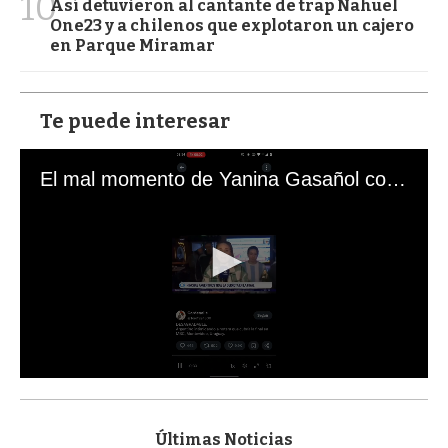
10
Así detuvieron al cantante de trap Nahuel
One23 y a chilenos que explotaron un cajero
en Parque Miramar
Te puede interesar
El mal momento de Yanina Gasañol con un hincha argentino en "Subrayado"
0
s
e
c
Últimas Noticias