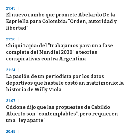
o
n
21:45
d
El nuevo rumbo que promete Abelardo De la
s
o
Espriella para Colombia: "Orden, autoridad y
f
libertad"
3
3
s
21:26
e
Chiqui Tapia: del "trabajamos para una fase
c
completa del Mundial 2030" a teorías
o
n
conspirativas contra Argentina
d
s
21:24
La pasión de un periodista por los datos
deportivos que hasta le costó un matrimonio: la
historia de Willy Viola
21:07
Oddone dijo que las propuestas de Cabildo
Abierto son "contemplables", pero requieren
una "ley aparte"
20:45