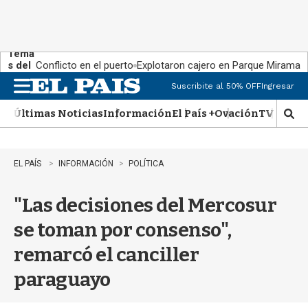
Tema
s del
Conflicto en el puerto
Explotaron cajero en Parque Miramar
día:
Suscribite al 50% OFF
Ingresar
M
e
Últimas Noticias
Información
El País +
Ovación
TV Show
n
M
u
o
s
t
EL PAÍS
INFORMACIÓN
POLÍTICA
r
a
"Las decisiones del Mercosur
r
b
se toman por consenso",
�
s
remarcó el canciller
q
u
paraguayo
e
d