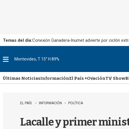
Temas del día:
Conexión Ganadera
Inumet advierte por ciclón extr
Montevideo, T 15° H 89%
M
e
n
u
Últimas Noticias
Información
El País +
Ovación
TV Show
B
EL PAÍS
INFORMACIÓN
POLÍTICA
Lacalle y primer minis