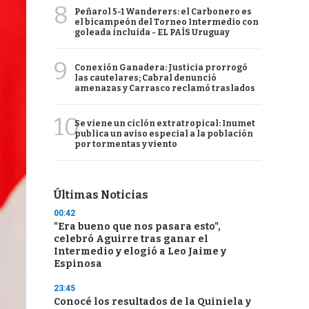
8
Peñarol 5-1 Wanderers: el Carbonero es
el bicampeón del Torneo Intermedio con
goleada incluida - EL PAÍS Uruguay
9
Conexión Ganadera: Justicia prorrogó
las cautelares; Cabral denunció
amenazas y Carrasco reclamó traslados
10
Se viene un ciclón extratropical: Inumet
publica un aviso especial a la población
por tormentas y viento
Últimas Noticias
00:42
"Era bueno que nos pasara esto",
celebró Aguirre tras ganar el
Intermedio y elogió a Leo Jaime y
Espinosa
23:45
Conocé los resultados de la Quiniela y