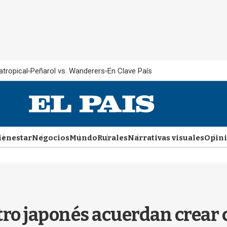
atropical
Peñarol vs. Wanderers
En Clave País
ienestar
Negocios
Mundo
Rurales
Narrativas visuales
Opin
tro japonés acuerdan crear