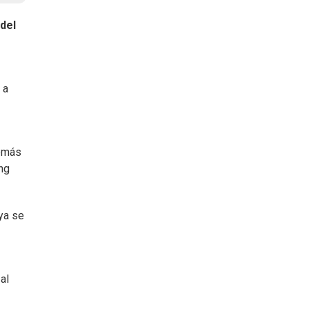
 del
 a
demás
ng
ya se
al