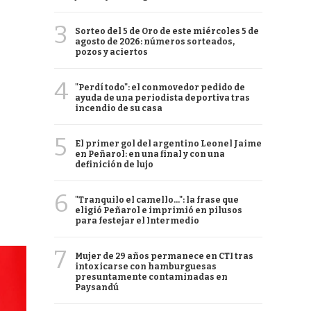
3
Sorteo del 5 de Oro de este miércoles 5 de
agosto de 2026: números sorteados,
pozos y aciertos
4
"Perdí todo": el conmovedor pedido de
ayuda de una periodista deportiva tras
incendio de su casa
5
El primer gol del argentino Leonel Jaime
en Peñarol: en una final y con una
definición de lujo
6
"Tranquilo el camello...": la frase que
eligió Peñarol e imprimió en pilusos
para festejar el Intermedio
7
Mujer de 29 años permanece en CTI tras
intoxicarse con hamburguesas
presuntamente contaminadas en
Paysandú