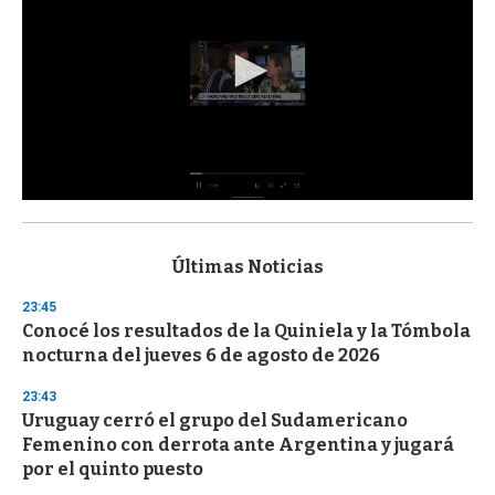
0
s
e
c
Últimas Noticias
o
n
23:45
d
Conocé los resultados de la Quiniela y la Tómbola
s
o
nocturna del jueves 6 de agosto de 2026
f
3
23:43
3
s
Uruguay cerró el grupo del Sudamericano
e
Femenino con derrota ante Argentina y jugará
c
por el quinto puesto
o
n