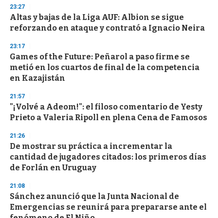
d
23:27
s
Altas y bajas de la Liga AUF: Albion se sigue
reforzando en ataque y contrató a Ignacio Neira
23:17
Games of the Future: Peñarol a paso firme se
metió en los cuartos de final de la competencia
en Kazajistán
21:57
"¡Volvé a Adeom!": el filoso comentario de Yesty
Prieto a Valeria Ripoll en plena Cena de Famosos
21:26
De mostrar su práctica a incrementar la
cantidad de jugadores citados: los primeros días
de Forlán en Uruguay
21:08
Sánchez anunció que la Junta Nacional de
Emergencias se reunirá para prepararse ante el
fenómeno de El Niño