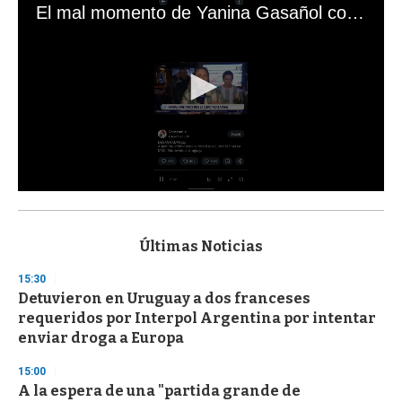
El mal momento de Yanina Gasañol con un hincha argentino en "Subrayado"
0
s
e
c
Últimas Noticias
o
n
15:30
d
Detuvieron en Uruguay a dos franceses
s
o
requeridos por Interpol Argentina por intentar
f
enviar droga a Europa
3
3
s
15:00
e
A la espera de una "partida grande de
c