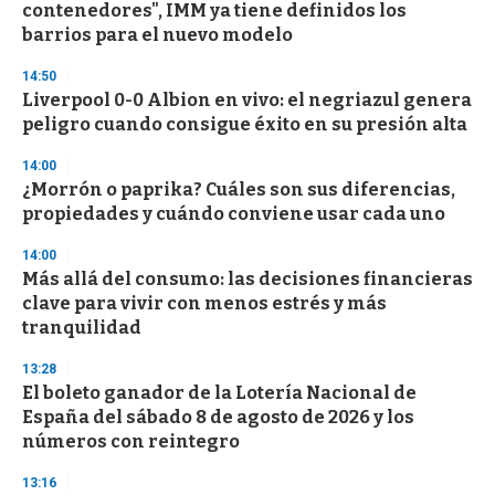
contenedores", IMM ya tiene definidos los
o
n
barrios para el nuevo modelo
d
s
14:50
Liverpool 0-0 Albion en vivo: el negriazul genera
peligro cuando consigue éxito en su presión alta
14:00
¿Morrón o paprika? Cuáles son sus diferencias,
propiedades y cuándo conviene usar cada uno
14:00
Más allá del consumo: las decisiones financieras
clave para vivir con menos estrés y más
tranquilidad
13:28
El boleto ganador de la Lotería Nacional de
España del sábado 8 de agosto de 2026 y los
números con reintegro
13:16