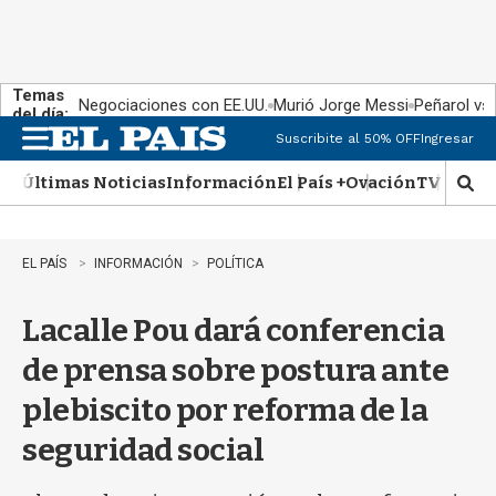
Temas
Negociaciones con EE.UU.
Murió Jorge Messi
Peñarol vs
del día:
Suscribite al 50% OFF
Ingresar
M
e
Últimas Noticias
Información
El País +
Ovación
TV Show
n
M
u
o
s
t
EL PAÍS
INFORMACIÓN
POLÍTICA
r
a
Lacalle Pou dará conferencia
r
b
de prensa sobre postura ante
�
s
plebiscito por reforma de la
q
u
seguridad social
e
d