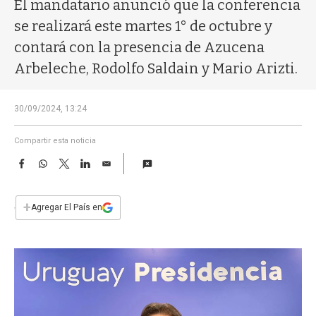
a
El mandatario anunció que la conferencia
se realizará este martes 1° de octubre y
contará con la presencia de Azucena
Arbeleche, Rodolfo Saldain y Mario Arizti.
30/09/2024, 13:24
Compartir esta noticia
F
W
T
L
E
a
h
w
i
m
c
a
i
n
a
e
t
t
k
i
+
Agregar El País en
b
s
t
e
l
o
A
e
d
o
p
r
I
k
p
n