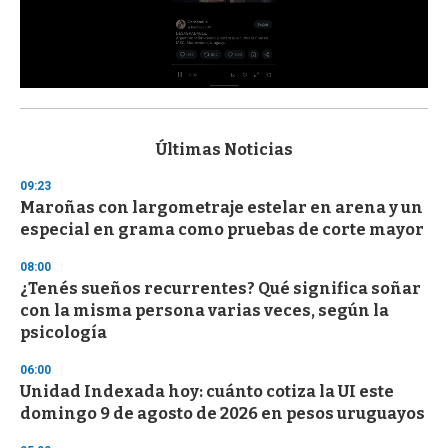
0
s
e
c
Últimas Noticias
o
n
09:23
d
Maroñas con largometraje estelar en arena y un
s
o
especial en grama como pruebas de corte mayor
f
3
08:00
3
s
¿Tenés sueños recurrentes? Qué significa soñar
e
con la misma persona varias veces, según la
c
psicología
o
n
d
06:00
s
Unidad Indexada hoy: cuánto cotiza la UI este
domingo 9 de agosto de 2026 en pesos uruguayos