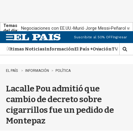
Temas
Negociaciones con EE.UU.
Murió Jorge Messi
Peñarol vs
del día:
Suscribite al 50% OFF
Ingresar
M
e
Últimas Noticias
Información
El País +
Ovación
TV Show
n
M
u
o
s
t
EL PAÍS
INFORMACIÓN
POLÍTICA
r
a
Lacalle Pou admitió que
r
b
cambio de decreto sobre
�
s
cigarrillos fue un pedido de
q
u
Montepaz
e
d