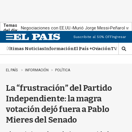
Temas
Negociaciones con EE.UU.
Murió Jorge Messi
Peñarol vs
del día:
Suscribite al 50% OFF
Ingresar
M
e
Últimas Noticias
Información
El País +
Ovación
TV Show
n
M
u
o
s
t
EL PAÍS
INFORMACIÓN
POLÍTICA
r
a
La “frustración” del Partido
r
b
Independiente: la magra
�
s
votación dejó fuera a Pablo
q
u
Mieres del Senado
e
d