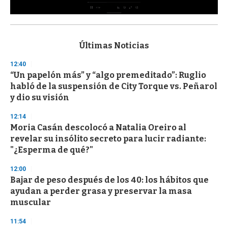
0
s
e
c
Últimas Noticias
o
n
12:40
d
“Un papelón más” y “algo premeditado”: Ruglio
s
o
habló de la suspensión de City Torque vs. Peñarol
f
y dio su visión
3
3
s
12:14
e
Moria Casán descolocó a Natalia Oreiro al
c
revelar su insólito secreto para lucir radiante:
o
n
"¿Esperma de qué?"
d
s
12:00
Bajar de peso después de los 40: los hábitos que
ayudan a perder grasa y preservar la masa
muscular
11:54