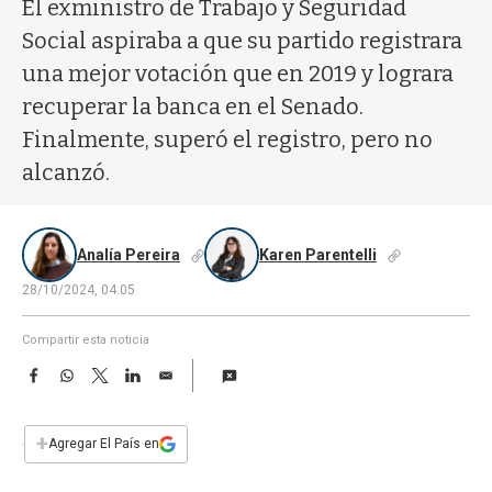
a
El exministro de Trabajo y Seguridad
Social aspiraba a que su partido registrara
una mejor votación que en 2019 y lograra
recuperar la banca en el Senado.
Finalmente, superó el registro, pero no
alcanzó.
Analía Pereira
Karen Parentelli
28/10/2024, 04:05
Compartir esta noticia
F
W
T
L
E
a
h
w
i
m
c
a
i
n
a
e
t
t
k
i
+
Agregar El País en
b
s
t
e
l
o
A
e
d