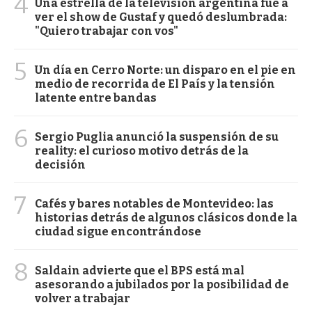
4
Una estrella de la televisión argentina fue a
ver el show de Gustaf y quedó deslumbrada:
"Quiero trabajar con vos"
5
Un día en Cerro Norte: un disparo en el pie en
medio de recorrida de El País y la tensión
latente entre bandas
6
Sergio Puglia anunció la suspensión de su
reality: el curioso motivo detrás de la
decisión
7
Cafés y bares notables de Montevideo: las
historias detrás de algunos clásicos donde la
ciudad sigue encontrándose
8
Saldain advierte que el BPS está mal
asesorando a jubilados por la posibilidad de
volver a trabajar