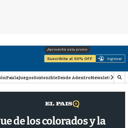
Suscribite al 50% OFF
Ingresar
ión
Paula
Juegos
Sostenible
Desde Adentro
Newsletter
Podca
M
o
s
t
r
a
r
ue de los colorados y la
b
�