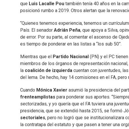
que
Luis Lacalle Pou
también tenía 40 años en la cam
posicionó rumbo a 2019. Otros alertan que la renovaci
“Quienes tenemos experiencia, tenemos un currículum”
País. El senador
Adrián Peña
, que apoya a Silva, op
de error. Por su parte, al comentar el ascenso de Ojed
es tiempo de ponderar en las listas a “los sub 50”.
Mientras que el
Partido Nacional
(PN) y el PC tienen
miembros de los órganos de representación nacional,
la
coalición de izquierda
cuentan con juventudes, las q
del lema. De hecho, hay 14 comisiones en el FA, pero 
Cuando
Mónica Xavier
asumió la presidencia del par
frenteamplistas
para ponderar sus aportes. “Siempre
sectorizadas, y yo quería que el FA tuviera una juventu
presidencia, que se extendió hasta 2015, se formó Jó
sectoriales
, pero no logró que se institucionalizara 
la contratapa del estatuto y que pasen a tener una orgá