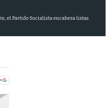
s
q
u
e
n, el Partido Socialista encabeza listas
d
a
 en