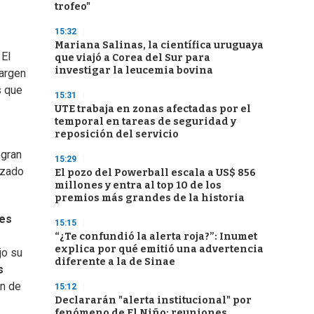
trofeo"
15:32
Mariana Salinas, la científica uruguaya
 El
que viajó a Corea del Sur para
investigar la leucemia bovina
margen
s que
15:31
UTE trabaja en zonas afectadas por el
temporal en tareas de seguridad y
reposición del servicio
egran
15:29
lizado
El pozo del Powerball escala a US$ 856
millones y entra al top 10 de los
premios más grandes de la historia
es
15:15
“¿Te confundió la alerta roja?”: Inumet
explica por qué emitió una advertencia
jo su
diferente a la de Sinae
s
an de
15:12
Declararán "alerta institucional" por
fenómeno de El Niño: reuniones