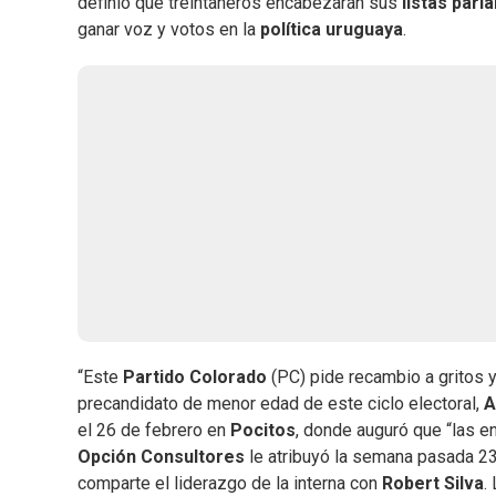
definió que treintañeros encabezarán sus
listas parl
ganar voz y votos en la
política uruguaya
.
“Este
Partido Colorado
(PC) pide recambio a gritos y,
precandidato de menor edad de este ciclo electoral,
A
el 26 de febrero en
Pocitos
, donde auguró que “las e
Opción Consultores
le atribuyó la semana pasada 23
comparte el liderazgo de la interna con
Robert Silva
.