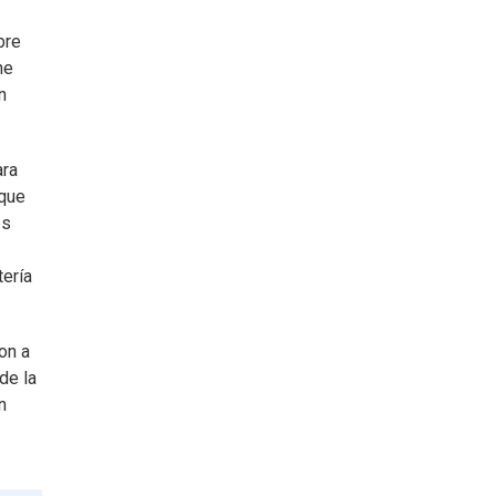
bre
ne
n
ara
 que
es
tería
on a
de la
n