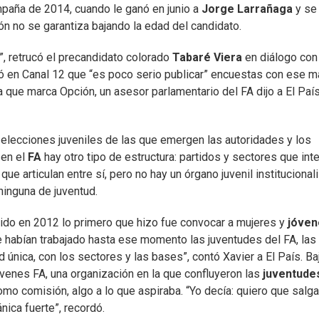
paña de 2014, cuando le ganó en junio a
Jorge Larrañaga
y se
ón no se garantiza bajando la edad del candidato.
, retrucó el precandidato colorado
Tabaré Viera
en diálogo con
inó en Canal 12 que “es poco serio publicar” encuestas con ese 
a que marca Opción, un asesor parlamentario del FA dijo a El Paí
 elecciones juveniles de las que emergen las autoridades y los
 en el
FA
hay otro tipo de estructura: partidos y sectores que int
ue articulan entre sí, pero no hay un órgano juvenil instituciona
ninguna de juventud.
tido en 2012 lo primero que hizo fue convocar a mujeres y
jóven
 habían trabajado hasta ese momento las juventudes del FA, las
d única, con los sectores y las bases”, contó Xavier a El País. Ba
venes FA, una organización en la que confluyeron las
juventude
como comisión, algo a lo que aspiraba. “Yo decía: quiero que salg
nica fuerte”, recordó.