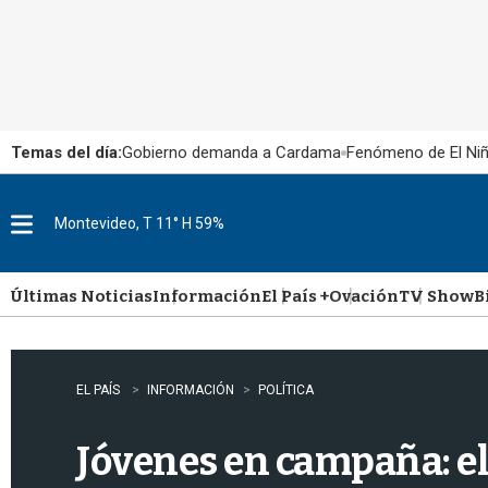
Temas del día:
Gobierno demanda a Cardama
Fenómeno de El Ni
Montevideo, T 11° H 59%
M
e
n
u
Últimas Noticias
Información
El País +
Ovación
TV Show
B
EL PAÍS
INFORMACIÓN
POLÍTICA
Jóvenes en campaña: el 