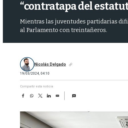
“contratapa del estatut
Mientras las juventudes partidarias difi
al Parlamento con treintañeros.
Nicolás Delgado
19/03/2024, 04:10
Compartir esta noticia
F
W
T
L
E
a
h
w
i
m
c
a
i
n
a
e
t
t
k
i
b
s
t
e
l
o
A
e
d