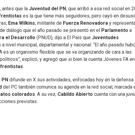
, antes que la
Juventud del PN
, que arribó a esa red social en 
frentistas
es la que tiene más seguidores, pero cayó en desuso
ras,
Ema Wilkins
, militante de
Fuerza Renovadora
y represent
o de diálogo que el año pasado se presentó en el
Parlamento
a
a el Desarrollo
(PNUD), dijo a El País que
Juventudes
 a nivel municipal, departamental y nacional. “El año pasado hub
FA es un organismo flexible que se va organizando de cara a las
líticos”, explicó, y agregó que si bien la cuenta Jóvenes FA en
 frentistas
.
l PN
difunde en X sus actividades, enfocadas hoy en la defensa 
ud
del PC también comunica su agenda en la red social, marcada 
datos colorados
. A su vez,
Cabildo Abierto
cuenta con una juve
ecciones previstas.