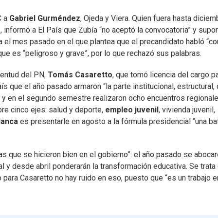
C a
Gabriel Gurméndez
, Ojeda y Viera. Quien fuera hasta diciem
o
, informó a El País que Zubía “no aceptó la convocatoria” y supo
 el mes pasado en el que plantea que el precandidato habló “co
 que es “peligroso y grave”, por lo que rechazó sus palabras.
uventud del PN,
Tomás Casaretto
, que tomó licencia del cargo p
País que el año pasado armaron “la parte institucional, estructural,
 y en el segundo semestre realizaron ocho encuentros regional
re cinco ejes: salud y deporte,
empleo juvenil
, vivienda juvenil,
lanca
es presentarle en agosto a la fórmula presidencial “una ba
as que se hicieron bien en el gobierno”: el año pasado se abocar
al y desde abril ponderarán la transformación educativa. Se trata 
o para Casaretto no hay ruido en eso, puesto que “es un trabajo e