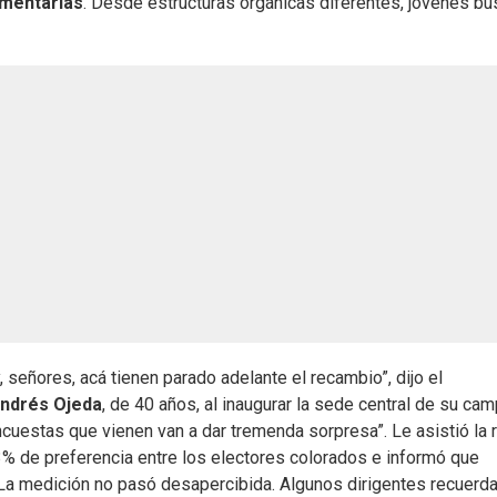
amentarias
. Desde estructuras orgánicas diferentes, jóvenes b
 señores, acá tienen parado adelante el recambio”, dijo el
ndrés Ojeda
, de 40 años, al inaugurar la sede central de su ca
ncuestas que vienen van a dar tremenda sorpresa”. Le asistió la 
% de preferencia entre los electores colorados e informó que
 La medición no pasó desapercibida. Algunos dirigentes recuerd