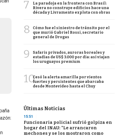
uscan
7
La paradoja en la frontera con Brasil:
Rivera no construye edificios hace una
década y Livramento explota con obras
8
Cómo fue el siniestro de tránsito por el
que murió Gabriel Rossi, secretario
general de Drogas
9
Safaris privados, auroras boreales y
estadías de US$ 3.000 por día: así viajan
los uruguayos premium
10
Cesó la alerta amarilla por vientos
fuertes y persistentes que abarcaba
desde Montevideo hasta el Chuy
Últimas Noticias
mpaña
15:51
razón:
Funcionaria policial sufrió golpiza en
hogar del INAU: "Le arrancaron
an
mechones y se los mostraron como