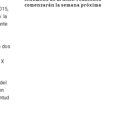
comenzarán la semana próxima
2015,
: la
ante
o dos
 X
del
en
ntud