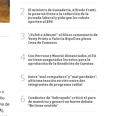
2
El ministro de Ganadería, Alfredo Fratti,
le pone un freno a la reducción de la
jornada laboral y pide que los robots
aporten al BPS
3
"¡Volvé a Adeom!": el filoso comentario de
Yesty Prieto a Valeria Ripoll en plena
Cena de Famosos
4
Con Perrone y Manini distanciados, el FA
no tiene asegurados los votos para la
aprobación de la Rendición de Cuentas
5
Entre "mal compañero" y "mal perdedor",
altísima tensión en vivo entre dos
integrantes de programa radial
o o
6
cho
Conductor de "Subrayado" criticó el paro
de maestros y generó un fuerte debate:
ima de
"No tiene sentido"
A),