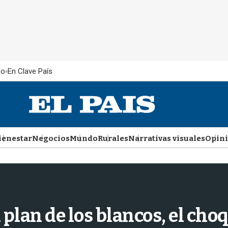
ño
En Clave País
ienestar
Negocios
Mundo
Rurales
Narrativas visuales
Opin
plan de los blancos, el choq