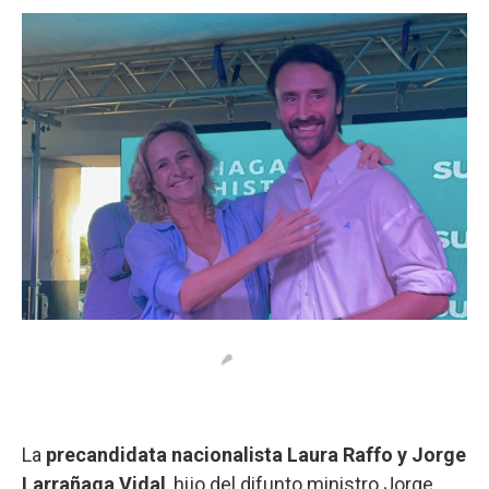
o
p
r
I
k
p
n
La
precandidata nacionalista Laura Raffo y Jorge
Larrañaga Vidal
, hijo del difunto ministro Jorge