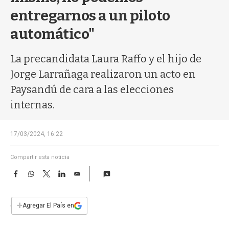
a
entregarnos a un piloto
automático"
La precandidata Laura Raffo y el hijo de
Jorge Larrañaga realizaron un acto en
Paysandú de cara a las elecciones
internas.
17/03/2024, 16:22
Compartir esta noticia
F
W
T
L
E
a
h
w
i
m
c
a
i
n
a
e
t
t
k
i
+
Agregar El País en
b
s
t
e
l
o
A
e
d