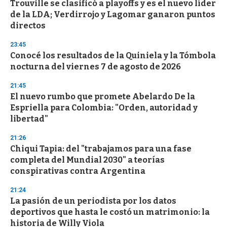
Trouville se clasificó a playoffs y es el nuevo líder
s
o
de la LDA; Verdirrojo y Lagomar ganaron puntos
f
directos
3
3
s
23:45
e
Conocé los resultados de la Quiniela y la Tómbola
c
nocturna del viernes 7 de agosto de 2026
o
n
d
21:45
s
El nuevo rumbo que promete Abelardo De la
Espriella para Colombia: "Orden, autoridad y
libertad"
21:26
Chiqui Tapia: del "trabajamos para una fase
completa del Mundial 2030" a teorías
conspirativas contra Argentina
21:24
La pasión de un periodista por los datos
deportivos que hasta le costó un matrimonio: la
historia de Willy Viola