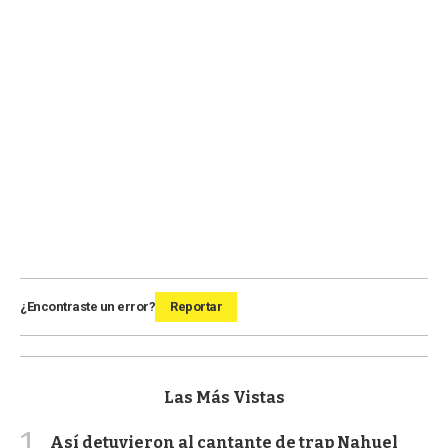
¿Encontraste un error?
Reportar
Las Más Vistas
1
Así detuvieron al cantante de trap Nahuel