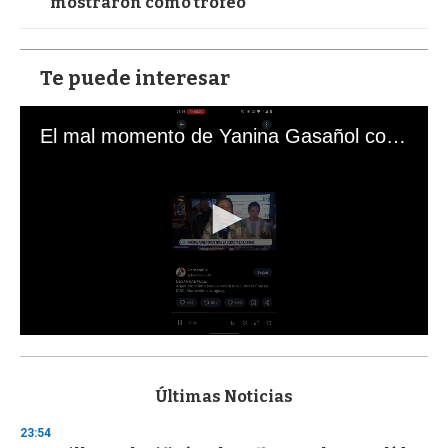
mostraron como trofeo"
Te puede interesar
El mal momento de Yanina Gasañol con un hincha argentino en "Subrayado"
0
s
e
c
Últimas Noticias
o
n
23:54
d