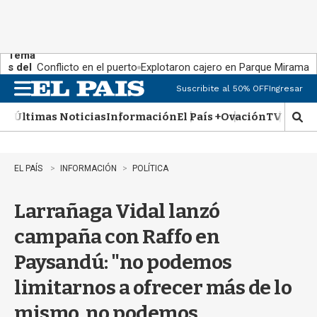
Tema
s del
Conflicto en el puerto
Explotaron cajero en Parque Miramar
día:
Suscribite al 50% OFF
Ingresar
M
e
Últimas Noticias
Información
El País +
Ovación
TV Show
n
M
u
o
s
t
EL PAÍS
INFORMACIÓN
POLÍTICA
r
a
Larrañaga Vidal lanzó
r
b
campaña con Raffo en
�
s
Paysandú: "no podemos
q
u
limitarnos a ofrecer más de lo
e
d
mismo, no podemos