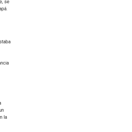
e, se
apá.
Estaba
ancia
a
un
n la