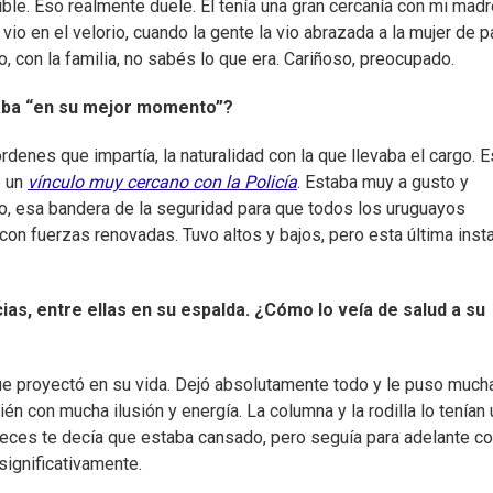
le. Eso realmente duele. Él tenía una gran cercanía con mi madr
vio en el velorio, cuando la gente la vio abrazada a la mujer de p
o, con la familia, no sabés lo que era. Cariñoso, preocupado.
taba “en su mejor momento”?
órdenes que impartía, la naturalidad con la que llevaba el cargo. 
o un
vínculo muy cercano con la Policía
. Estaba muy a gusto y
do, esa bandera de la seguridad para que todos los uruguayos
on fuerzas renovadas. Tuvo altos y bajos, pero esta última inst
ias, entre ellas en su espalda. ¿Cómo lo veía de salud a su
 proyectó en su vida. Dejó absolutamente todo y le puso much
n con mucha ilusión y energía. La columna y la rodilla lo tenían 
veces te decía que estaba cansado, pero seguía para adelante co
significativamente.