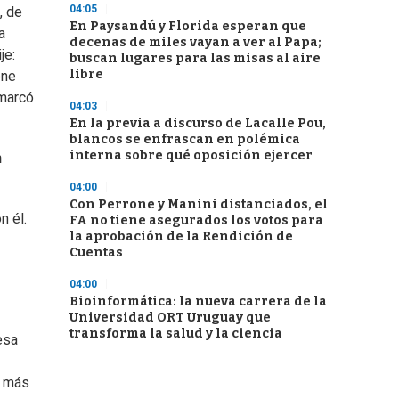
04:05
, de
En Paysandú y Florida esperan que
a
decenas de miles vayan a ver al Papa;
je:
buscan lugares para las misas al aire
libre
ene
 marcó
04:03
En la previa a discurso de Lacalle Pou,
blancos se enfrascan en polémica
interna sobre qué oposición ejercer
n
04:00
Con Perrone y Manini distanciados, el
n él.
FA no tiene asegurados los votos para
la aprobación de la Rendición de
Cuentas
04:00
Bioinformática: la nueva carrera de la
Universidad ORT Uruguay que
transforma la salud y la ciencia
esa
Y más