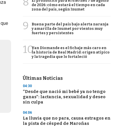
8
El pronóstico para el viernes 7 de agosto
nza
de 2026: cómo estará el tiempo en cada
zona del país, según Inumet
9
” que
Buena parte del país bajo alerta naranja
y amarilla de Inumet por vientos muy
fuertes y persistentes
10
Yan Diomande es el fichaje más caro en
la historia de Real Madrid: origen atípico
y la tragedia que lo fortaleció
Últimas Noticias
04:30
“Desde que nació mi bebé ya no tengo
ganas”: lactancia, sexualidad y deseo
sin culpa
04:06
La lluvia que no para, causa estragos en
la pista de césped de Maroñas