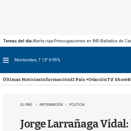
Temas del día:
Alerta roja
Preocupaciones en INR
Bañados de Ca
Montevideo, T 13° H 95%
M
e
n
u
Últimas Noticias
Información
El País +
Ovación
TV Show
B
EL PAÍS
INFORMACIÓN
POLÍTICA
Jorge Larrañaga Vidal: