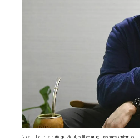
Nota a Jorge Larrañaga Vidal, politico uruguayo nuevo miembro del