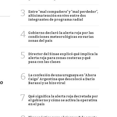
3
Entre "mal compañero" y "mal perdedor",
altísima tensión en vivo entre dos
integrantes de programa radial
4
Gobierno declaró la alerta roja por las
condiciones meteorológicas en varias
zonas del país
5
Director del Sinae explicó qué implica la
alerta roja para zonas costeras y qué
pasa con las clases
6
La confesión de una uruguaya en "Ahora
Caigo" Argentina que descolocó a Darío
mo
Barassi y se hizo viral
7
Qué significa la alerta roja decretada por
el gobierno y cómo se activa la operativa
en el país