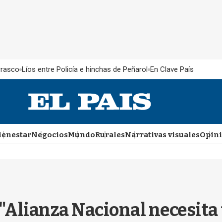
rrasco
Líos entre Policía e hinchas de Peñarol
En Clave País
ienestar
Negocios
Mundo
Rurales
Narrativas visuales
Opin
 "Alianza Nacional necesita