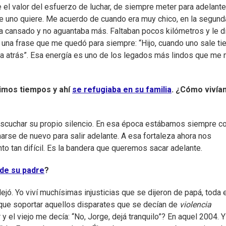
el valor del esfuerzo de luchar, de siempre meter para adelante
ue uno quiere. Me acuerdo de cuando era muy chico, en la segund
a cansado y no aguantaba más. Faltaban pocos kilómetros y le di
 una frase que me quedó para siempre: “Hijo, cuando uno sale ti
 va atrás”. Esa energía es uno de los legados más lindos que me
ltimos tiempos y ahí
se refugiaba en su familia
. ¿Cómo vivía
 escuchar su propio silencio. En esa época estábamos siempre co
marse de nuevo para salir adelante. A esa fortaleza ahora nos
 tan difícil. Es la bandera que queremos sacar adelante.
de su padre
?
ejó. Yo viví muchísimas injusticias que se dijeron de papá, toda 
que soportar aquellos disparates que se decían de
violencia
y el viejo me decía: “No, Jorge, dejá tranquilo”? En aquel 2004. 