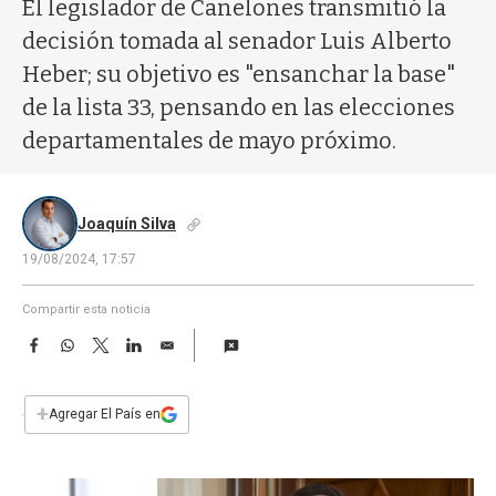
a
El legislador de Canelones transmitió la
decisión tomada al senador Luis Alberto
Heber; su objetivo es "ensanchar la base"
de la lista 33, pensando en las elecciones
departamentales de mayo próximo.
Joaquín Silva
19/08/2024, 17:57
Compartir esta noticia
F
W
T
L
E
a
h
w
i
m
c
a
i
n
a
e
t
t
k
i
+
Agregar El País en
b
s
t
e
l
o
A
e
d
o
p
r
I
k
p
n