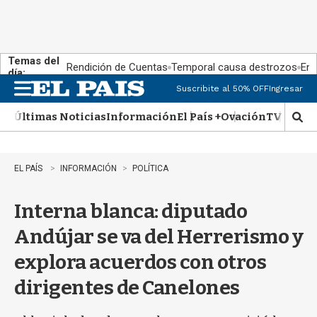
Temas del
Rendición de Cuentas
Temporal causa destrozos
En 
día:
Suscribite al 50% OFF
Ingresar
M
e
Últimas Noticias
Información
El País +
Ovación
TV Show
n
M
u
o
s
t
EL PAÍS
INFORMACIÓN
POLÍTICA
r
a
Interna blanca: diputado
r
b
Andújar se va del Herrerismo y
�
s
explora acuerdos con otros
q
u
dirigentes de Canelones
e
d