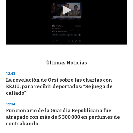
0
s
e
c
Últimas Noticias
o
n
12:43
d
La revelación de Orsi sobre las charlas con
s
o
EE.UU. para recibir deportados: “Se juega de
f
callado”
3
3
s
12:34
e
Funcionario de la Guardia Republicana fue
c
atrapado con más de $ 300.000 en perfumes de
o
n
contrabando
d
s