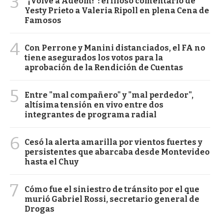
3
"¡Volvé a Adeom!": el filoso comentario de
Yesty Prieto a Valeria Ripoll en plena Cena de
Famosos
4
Con Perrone y Manini distanciados, el FA no
tiene asegurados los votos para la
aprobación de la Rendición de Cuentas
5
Entre "mal compañero" y "mal perdedor",
altísima tensión en vivo entre dos
integrantes de programa radial
6
Cesó la alerta amarilla por vientos fuertes y
persistentes que abarcaba desde Montevideo
hasta el Chuy
7
Cómo fue el siniestro de tránsito por el que
murió Gabriel Rossi, secretario general de
Drogas