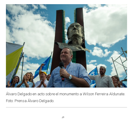
o
p
r
I
k
p
n
Álvaro Delgado en acto sobre el monumento a Wilson Ferreira Aldunate.
Foto: Prensa Álvaro Delgado.