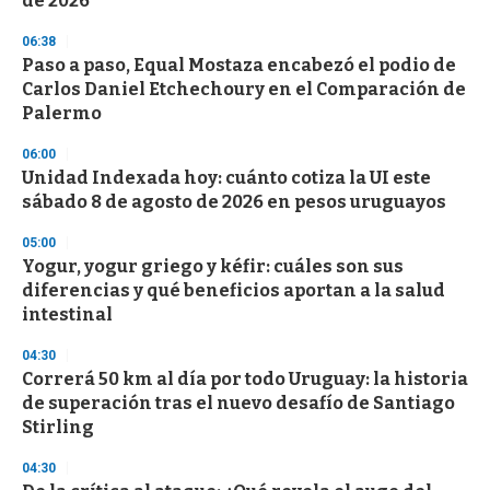
de 2026
3
3
s
06:38
e
Paso a paso, Equal Mostaza encabezó el podio de
c
Carlos Daniel Etchechoury en el Comparación de
o
n
Palermo
d
s
06:00
Unidad Indexada hoy: cuánto cotiza la UI este
sábado 8 de agosto de 2026 en pesos uruguayos
05:00
Yogur, yogur griego y kéfir: cuáles son sus
diferencias y qué beneficios aportan a la salud
intestinal
04:30
Correrá 50 km al día por todo Uruguay: la historia
de superación tras el nuevo desafío de Santiago
Stirling
04:30