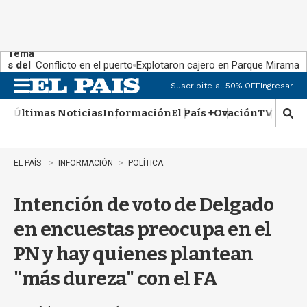
Tema
s del
Conflicto en el puerto
Explotaron cajero en Parque Miramar
día:
Suscribite al 50% OFF
Ingresar
M
e
Últimas Noticias
Información
El País +
Ovación
TV Show
n
M
u
o
s
t
EL PAÍS
INFORMACIÓN
POLÍTICA
r
a
Intención de voto de Delgado
r
b
en encuestas preocupa en el
�
s
PN y hay quienes plantean
q
u
"más dureza" con el FA
e
d