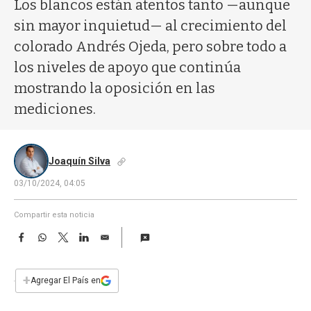
a
Los blancos están atentos tanto —aunque
sin mayor inquietud— al crecimiento del
colorado Andrés Ojeda, pero sobre todo a
los niveles de apoyo que continúa
mostrando la oposición en las
mediciones.
Joaquín Silva
03/10/2024, 04:05
Compartir esta noticia
F
W
T
L
E
a
h
w
i
m
c
a
i
n
a
e
t
t
k
i
+
Agregar El País en
b
s
t
e
l
o
A
e
d