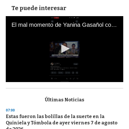
Te puede interesar
El mal momento de Yanina Gasañol con un hincha argentino en "Subrayado"
0
s
e
c
Últimas Noticias
o
n
07:00
d
Estas fueron las bolillas de la suerte en la
s
o
Quiniela y Tómbola de ayer viernes 7 de agosto
f