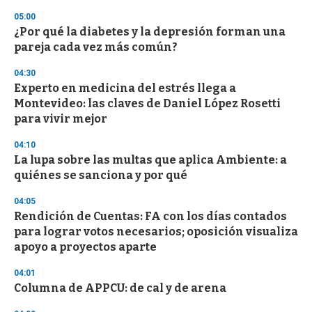
n
05:00
d
¿Por qué la diabetes y la depresión forman una
s
o
pareja cada vez más común?
f
3
04:30
3
s
Experto en medicina del estrés llega a
e
Montevideo: las claves de Daniel López Rosetti
c
para vivir mejor
o
n
d
04:10
s
La lupa sobre las multas que aplica Ambiente: a
quiénes se sanciona y por qué
04:05
Rendición de Cuentas: FA con los días contados
para lograr votos necesarios; oposición visualiza
apoyo a proyectos aparte
04:01
Columna de APPCU: de cal y de arena