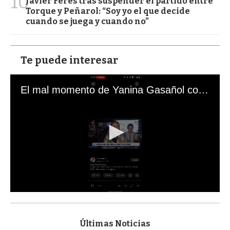
10
Javier Feres tras suspender el partido entre
Torque y Peñarol: “Soy yo el que decide
cuando se juega y cuando no”
Te puede interesar
El mal momento de Yanina Gasañol con un hincha argentino en "Subrayado"
0
s
e
c
Últimas Noticias
o