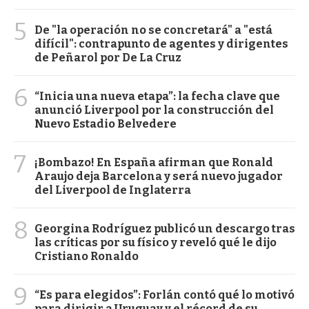
5
De "la operación no se concretará" a "está
difícil": contrapunto de agentes y dirigentes
de Peñarol por De La Cruz
6
“Inicia una nueva etapa”: la fecha clave que
anunció Liverpool por la construcción del
Nuevo Estadio Belvedere
7
¡Bombazo! En España afirman que Ronald
Araujo deja Barcelona y será nuevo jugador
del Liverpool de Inglaterra
8
Georgina Rodríguez publicó un descargo tras
las críticas por su físico y reveló qué le dijo
Cristiano Ronaldo
9
“Es para elegidos”: Forlán contó qué lo motivó
para dirigir a Uruguay y el récord de su