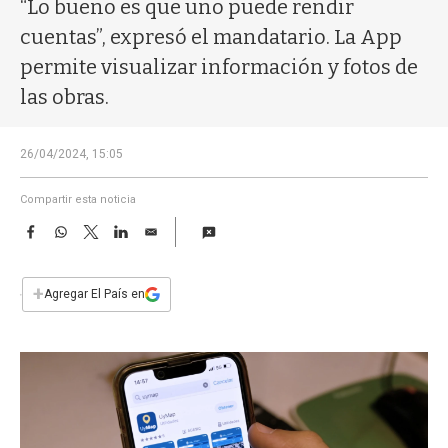
a
“Lo bueno es que uno puede rendir
cuentas”, expresó el mandatario. La App
permite visualizar información y fotos de
las obras.
26/04/2024, 15:05
Compartir esta noticia
F
W
T
L
E
a
h
w
i
m
c
a
i
n
a
e
t
t
k
i
+
Agregar El País en
b
s
t
e
l
o
A
e
d
o
p
r
I
k
p
n