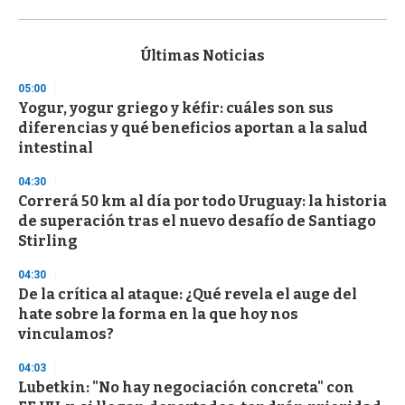
0
s
e
c
Últimas Noticias
o
n
05:00
d
Yogur, yogur griego y kéfir: cuáles son sus
s
o
diferencias y qué beneficios aportan a la salud
f
intestinal
3
3
s
04:30
e
Correrá 50 km al día por todo Uruguay: la historia
c
de superación tras el nuevo desafío de Santiago
o
n
Stirling
d
s
04:30
De la crítica al ataque: ¿Qué revela el auge del
hate sobre la forma en la que hoy nos
vinculamos?
04:03
Lubetkin: "No hay negociación concreta" con