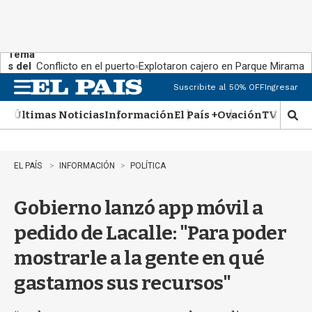
Tema
s del
Conflicto en el puerto
Explotaron cajero en Parque Miramar
día:
Suscribite al 50% OFF
Ingresar
M
e
Últimas Noticias
Información
El País +
Ovación
TV Show
n
M
u
o
s
t
EL PAÍS
INFORMACIÓN
POLÍTICA
r
a
Gobierno lanzó app móvil a
r
b
pedido de Lacalle: "Para poder
�
s
mostrarle a la gente en qué
q
u
gastamos sus recursos"
e
d