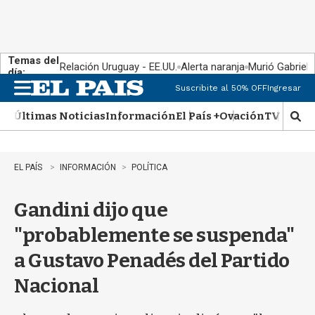
Temas del
Relación Uruguay - EE.UU.
Alerta naranja
Murió Gabriel 
día:
Suscribite al 50% OFF
Ingresar
M
e
Últimas Noticias
Información
El País +
Ovación
TV Show
n
M
u
o
s
t
EL PAÍS
INFORMACIÓN
POLÍTICA
r
a
Gandini dijo que
r
b
"probablemente se suspenda"
�
s
a Gustavo Penadés del Partido
q
u
Nacional
e
d