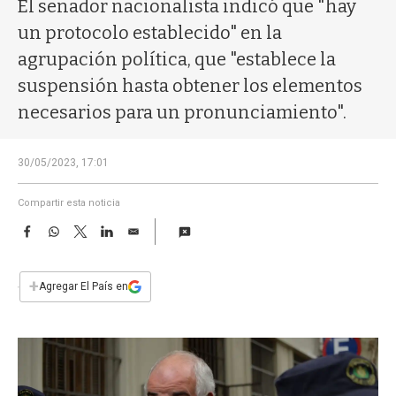
a
El senador nacionalista indicó que "hay
un protocolo establecido" en la
agrupación política, que "establece la
suspensión hasta obtener los elementos
necesarios para un pronunciamiento".
30/05/2023, 17:01
Compartir esta noticia
F
W
T
L
E
a
h
w
i
m
c
a
i
n
a
e
t
t
k
i
+
Agregar El País en
b
s
t
e
l
o
A
e
d
o
p
r
I
k
p
n