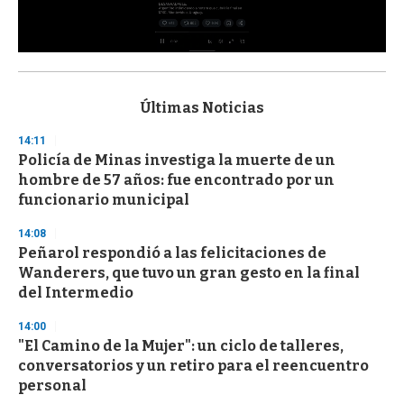
0
s
e
c
Últimas Noticias
o
n
14:11
d
Policía de Minas investiga la muerte de un
s
o
hombre de 57 años: fue encontrado por un
f
funcionario municipal
3
3
s
14:08
e
Peñarol respondió a las felicitaciones de
c
Wanderers, que tuvo un gran gesto en la final
o
n
del Intermedio
d
s
14:00
"El Camino de la Mujer": un ciclo de talleres,
conversatorios y un retiro para el reencuentro
personal