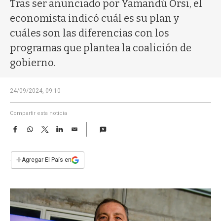
a
Tras ser anunciado por Yamandú Orsi, el
economista indicó cuál es su plan y
cuáles son las diferencias con los
programas que plantea la coalición de
gobierno.
24/09/2024, 09:10
Compartir esta noticia
F
W
T
L
E
a
h
w
i
m
c
a
i
n
a
e
t
t
k
i
+
Agregar El País en
b
s
t
e
l
o
A
e
d
o
p
r
I
k
p
n