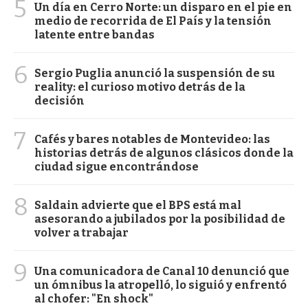
5
Un día en Cerro Norte: un disparo en el pie en
medio de recorrida de El País y la tensión
latente entre bandas
6
Sergio Puglia anunció la suspensión de su
reality: el curioso motivo detrás de la
decisión
7
Cafés y bares notables de Montevideo: las
historias detrás de algunos clásicos donde la
ciudad sigue encontrándose
8
Saldain advierte que el BPS está mal
asesorando a jubilados por la posibilidad de
volver a trabajar
9
Una comunicadora de Canal 10 denunció que
un ómnibus la atropelló, lo siguió y enfrentó
al chofer: "En shock"