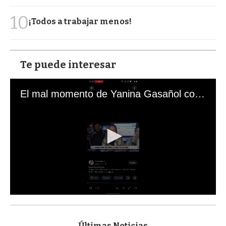
10
¡Todos a trabajar menos!
Te puede interesar
El mal momento de Yanina Gasañol con un hincha argentino en "Subrayado"
0
s
e
c
Últimas Noticias