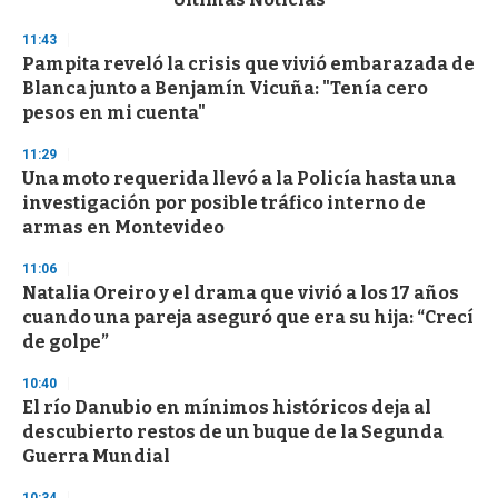
o
n
11:43
d
Pampita reveló la crisis que vivió embarazada de
s
o
Blanca junto a Benjamín Vicuña: "Tenía cero
f
pesos en mi cuenta"
3
3
s
11:29
e
Una moto requerida llevó a la Policía hasta una
c
investigación por posible tráfico interno de
o
n
armas en Montevideo
d
s
11:06
Natalia Oreiro y el drama que vivió a los 17 años
cuando una pareja aseguró que era su hija: “Crecí
de golpe”
10:40
El río Danubio en mínimos históricos deja al
descubierto restos de un buque de la Segunda
Guerra Mundial
10:34