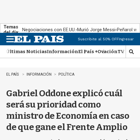
Temas
Negociaciones con EE.UU.
Murió Jorge Messi
Peñarol vs
del día:
Suscribite al 50% OFF
Ingresar
M
e
Últimas Noticias
Información
El País +
Ovación
TV Show
n
M
u
o
s
t
EL PAÍS
INFORMACIÓN
POLÍTICA
r
a
Gabriel Oddone explicó cuál
r
b
será su prioridad como
�
s
ministro de Economía en caso
q
u
de que gane el Frente Amplio
e
d