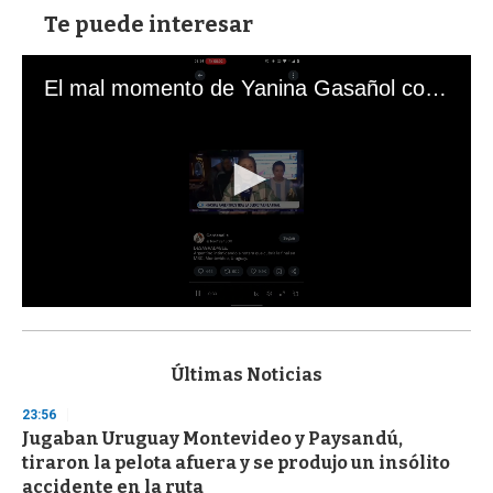
Te puede interesar
El mal momento de Yanina Gasañol con un hincha argentino en "Subrayado"
0
s
e
c
Últimas Noticias
o
n
23:56
d
Jugaban Uruguay Montevideo y Paysandú,
s
o
tiraron la pelota afuera y se produjo un insólito
f
accidente en la ruta
3