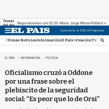
Temas
Negociaciones con EE.UU.
Murió Jorge Messi
Peñarol vs
del día:
Suscribite al 50% OFF
Ingresar
M
e
Últimas Noticias
Información
El País +
Ovación
TV Show
n
M
u
o
s
t
EL PAÍS
INFORMACIÓN
POLÍTICA
r
a
Oficialismo cruzó a Oddone
r
b
por una frase sobre el
�
s
plebiscito de la seguridad
q
u
social: "Es peor que lo de Orsi"
e
d