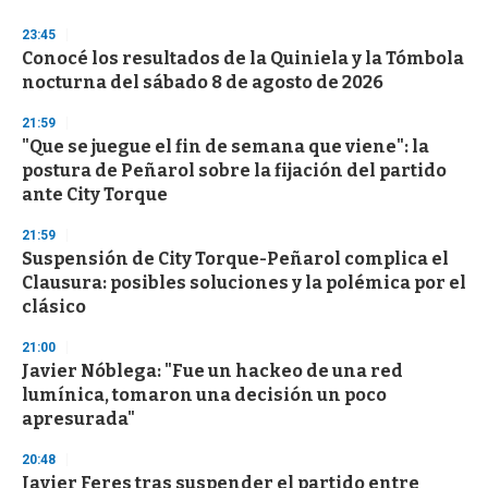
3
s
23:45
e
Conocé los resultados de la Quiniela y la Tómbola
c
nocturna del sábado 8 de agosto de 2026
o
n
d
21:59
s
"Que se juegue el fin de semana que viene": la
postura de Peñarol sobre la fijación del partido
ante City Torque
21:59
Suspensión de City Torque-Peñarol complica el
Clausura: posibles soluciones y la polémica por el
clásico
21:00
Javier Nóblega: "Fue un hackeo de una red
lumínica, tomaron una decisión un poco
apresurada"
20:48
Javier Feres tras suspender el partido entre