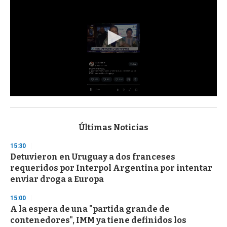
0
s
e
c
Últimas Noticias
o
n
15:30
d
Detuvieron en Uruguay a dos franceses
s
o
requeridos por Interpol Argentina por intentar
f
enviar droga a Europa
3
3
s
15:00
e
A la espera de una "partida grande de
c
contenedores", IMM ya tiene definidos los
o