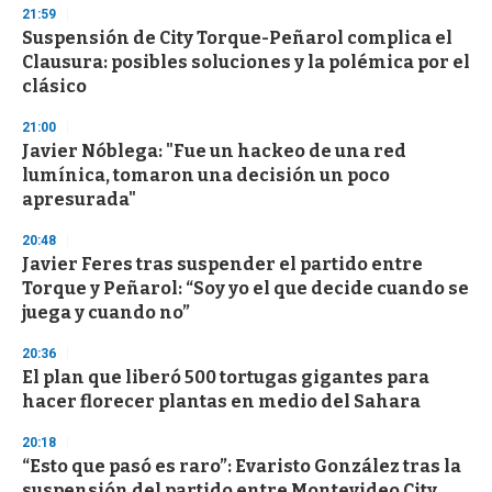
s
21:59
e
Suspensión de City Torque-Peñarol complica el
c
Clausura: posibles soluciones y la polémica por el
o
n
clásico
d
s
21:00
Javier Nóblega: "Fue un hackeo de una red
lumínica, tomaron una decisión un poco
apresurada"
20:48
Javier Feres tras suspender el partido entre
Torque y Peñarol: “Soy yo el que decide cuando se
juega y cuando no”
20:36
El plan que liberó 500 tortugas gigantes para
hacer florecer plantas en medio del Sahara
20:18
“Esto que pasó es raro”: Evaristo González tras la
suspensión del partido entre Montevideo City