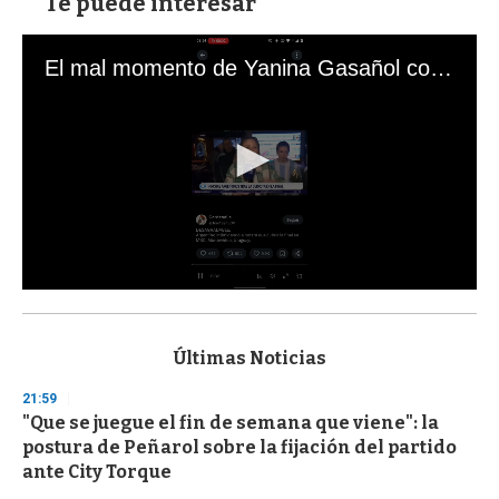
Te puede interesar
El mal momento de Yanina Gasañol con un hincha argentino en "Subrayado"
0
s
e
c
Últimas Noticias
o
n
21:59
d
"Que se juegue el fin de semana que viene": la
s
o
postura de Peñarol sobre la fijación del partido
f
ante City Torque
3
3