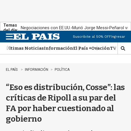
Temas
Negociaciones con EE.UU.
Murió Jorge Messi
Peñarol vs
del día:
Suscribite al 50% OFF
Ingresar
M
e
Últimas Noticias
Información
El País +
Ovación
TV Show
n
M
u
o
s
t
EL PAÍS
INFORMACIÓN
POLÍTICA
r
a
“Eso es distribución, Cosse”: las
r
b
críticas de Ripoll a su par del
�
s
FA por haber cuestionado al
q
u
gobierno
e
d