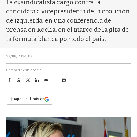
a
La exsindicalista cargó contra la
candidata a vicepresidenta de la coalición
de izquierda, en una conferencia de
prensa en Rocha, en el marco de la gira de
la fórmula blanca por todo el país.
28/08/2024, 03:55
Compartir esta noticia
F
W
T
L
E
a
h
w
i
m
c
a
i
n
a
e
t
t
k
i
+
Agregar El País en
b
s
t
e
l
o
A
e
d
o
p
r
I
k
p
n