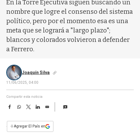
a
En la Torre Ejecutiva siguen buscando un
nombre que logre el consenso del sistema
político, pero por el momento esa es una
meta que se logrará a "largo plazo";
blancos y colorados volvieron a defender
a Ferrero.
Joaquín Silva
11/06/2025, 04:00
Compartir esta noticia
F
W
T
L
E
a
h
w
i
m
c
a
i
n
a
e
t
t
k
i
+
Agregar El País en
b
s
t
e
l
o
A
e
d