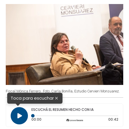
o
p
r
I
k
p
n
Fiscal Mónica Ferrero.
Foto: Carla Bonilla, Estudio Cervieri Monsuarez.
×
Toca para escuchar
ESCUCHÁ EL RESUMEN HECHO CON IA
Tiempo transcurrido: 0 segundos
Durac
00:00
00:42