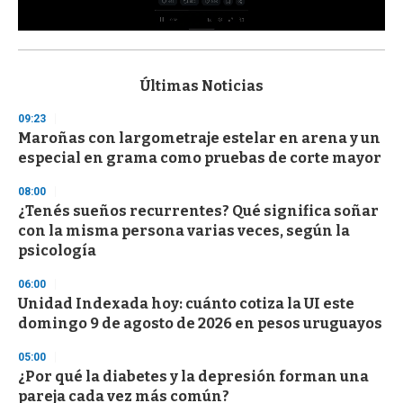
0
s
e
c
Últimas Noticias
o
n
09:23
d
Maroñas con largometraje estelar en arena y un
s
o
especial en grama como pruebas de corte mayor
f
3
08:00
3
s
¿Tenés sueños recurrentes? Qué significa soñar
e
con la misma persona varias veces, según la
c
psicología
o
n
d
06:00
s
Unidad Indexada hoy: cuánto cotiza la UI este
domingo 9 de agosto de 2026 en pesos uruguayos
05:00
¿Por qué la diabetes y la depresión forman una
pareja cada vez más común?