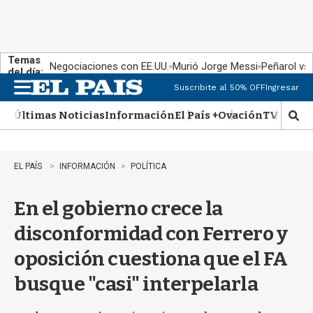
Temas
Negociaciones con EE.UU.
Murió Jorge Messi
Peñarol vs
del día:
Suscribite al 50% OFF
Ingresar
M
e
Últimas Noticias
Información
El País +
Ovación
TV Show
n
M
u
o
s
t
EL PAÍS
INFORMACIÓN
POLÍTICA
r
a
En el gobierno crece la
r
b
disconformidad con Ferrero y
�
s
oposición cuestiona que el FA
q
u
busque "casi" interpelarla
e
d