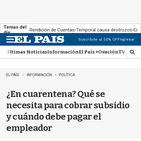
Temas del
Rendición de Cuentas
Temporal causa destrozos
En 
día:
Suscribite al 50% OFF
Ingresar
M
e
Últimas Noticias
Información
El País +
Ovación
TV Show
n
M
u
o
s
t
EL PAÍS
INFORMACIÓN
POLÍTICA
r
a
¿En cuarentena? Qué se
r
b
necesita para cobrar subsidio
�
s
y cuándo debe pagar el
q
u
empleador
e
d