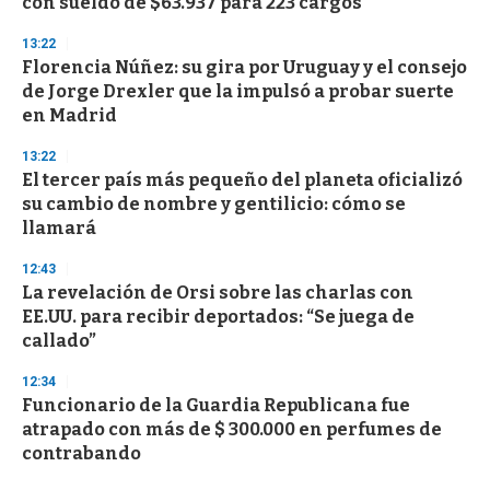
con sueldo de $63.937 para 223 cargos
13:22
Florencia Núñez: su gira por Uruguay y el consejo
de Jorge Drexler que la impulsó a probar suerte
en Madrid
13:22
El tercer país más pequeño del planeta oficializó
su cambio de nombre y gentilicio: cómo se
llamará
12:43
La revelación de Orsi sobre las charlas con
EE.UU. para recibir deportados: “Se juega de
callado”
12:34
Funcionario de la Guardia Republicana fue
atrapado con más de $ 300.000 en perfumes de
contrabando