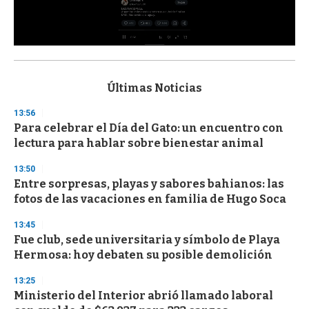
0
s
e
c
Últimas Noticias
o
n
13:56
d
Para celebrar el Día del Gato: un encuentro con
s
o
lectura para hablar sobre bienestar animal
f
3
13:50
3
s
Entre sorpresas, playas y sabores bahianos: las
e
fotos de las vacaciones en familia de Hugo Soca
c
o
13:45
n
d
Fue club, sede universitaria y símbolo de Playa
s
Hermosa: hoy debaten su posible demolición
13:25
Ministerio del Interior abrió llamado laboral