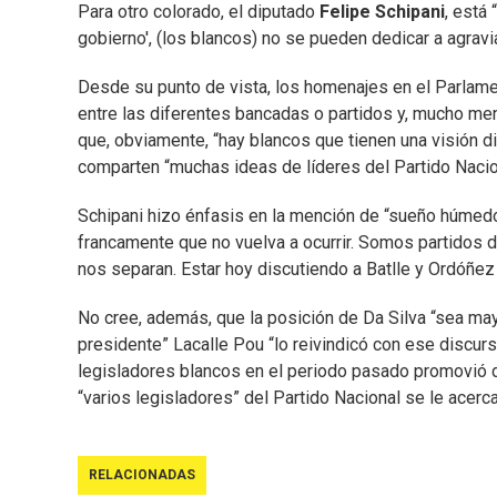
Para otro colorado, el diputado
Felipe Schipani
, está 
gobierno', (los blancos) no se pueden dedicar a agravia
Desde su punto de vista, los homenajes en el Parlame
entre las diferentes bancadas o partidos y, mucho meno
que, obviamente, “hay blancos que tienen una visión di
comparten “muchas ideas de líderes del Partido Nacio
Schipani hizo énfasis en la mención de “sueño húmedo
francamente que no vuelva a ocurrir. Somos partidos 
nos separan. Estar hoy discutiendo a Batlle y Ordóñez 
No cree, además, que la posición de Da Silva “sea mayo
presidente” Lacalle Pou “lo reivindicó con ese discu
legisladores blancos en el periodo pasado promovió d
“varios legisladores” del Partido Nacional se le acerc
RELACIONADAS