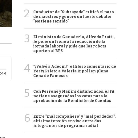
2
Conductor de "Subrayado" criticó el paro
de maestros y generó un fuerte debate:
"No tiene sentido"
3
El ministro de Ganadería, Alfredo Fratti,
le pone un freno a la reducción de la
jornada laboral y pide que los robots
aporten al BPS
4
"¡Volvé a Adeom!": el filoso comentario de
Yesty Prieto a Valeria Ripoll en plena
Duración: 44 segundos
:44
Cena de Famosos
5
Con Perrone y Manini distanciados, el FA
no tiene asegurados los votos para la
aprobación de la Rendición de Cuentas
6
Entre "mal compañero" y "mal perdedor",
altísima tensión en vivo entre dos
integrantes de programa radial