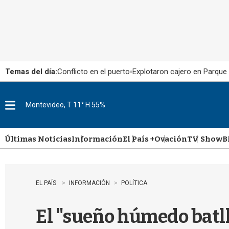
Temas del día:
Conflicto en el puerto
Explotaron cajero en Parque
Montevideo, T 11° H 55%
M
e
n
u
Últimas Noticias
Información
El País +
Ovación
TV Show
B
EL PAÍS
INFORMACIÓN
POLÍTICA
El "sueño húmedo batlli