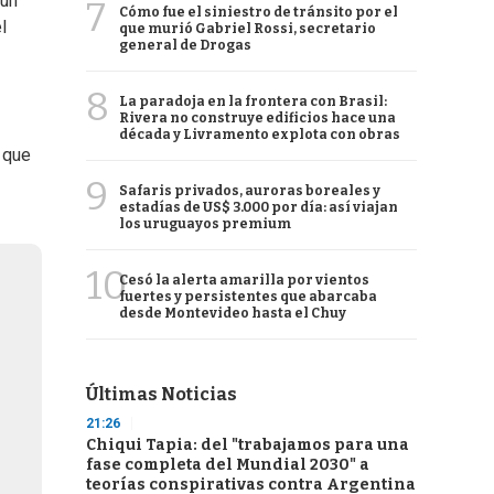
 un
7
Cómo fue el siniestro de tránsito por el
l
que murió Gabriel Rossi, secretario
general de Drogas
8
La paradoja en la frontera con Brasil:
Rivera no construye edificios hace una
década y Livramento explota con obras
, que
9
Safaris privados, auroras boreales y
estadías de US$ 3.000 por día: así viajan
los uruguayos premium
10
Cesó la alerta amarilla por vientos
fuertes y persistentes que abarcaba
desde Montevideo hasta el Chuy
Últimas Noticias
21:26
Chiqui Tapia: del "trabajamos para una
fase completa del Mundial 2030" a
teorías conspirativas contra Argentina