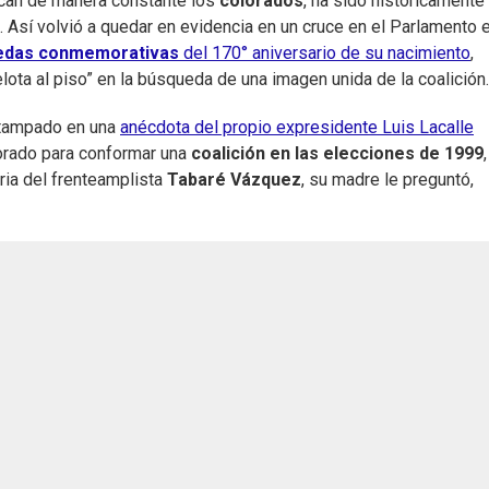
dican de manera constante los
colorados
, ha sido históricamente
s. Así volvió a quedar en evidencia en un cruce en el Parlamento e
nedas conmemorativas
del 170° aniversario de su nacimiento
,
lota al piso” en la búsqueda de una imagen unida de la coalición.
stampado en una
anécdota del propio expresidente Luis Lacalle
lorado para conformar una
coalición en las elecciones de 1999
oria del frenteamplista
Tabaré Vázquez
, su madre le preguntó,