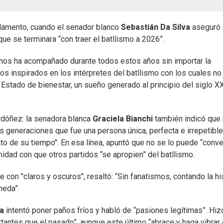
arlamento, cuando el senador blanco
Sebastián Da Silva
aseguró
que se terminara “con traer el batllismo a 2026”.
nos ha acompañado durante todos estos años sin importar la
s inspirados en los intérpretes del batllismo con los cuales no
Estado de bienestar, un sueño generado al principio del siglo XX
Ordóñez: la senadora blanca
Graciela Bianchi
también indicó que
 generaciones que fue una persona única, perfecta e irrepetible
o de su tiempo". En esa línea, apuntó que no se lo puede “conver
dad con que otros partidos “se apropien” del batllismo.
con "claros y oscuros", resaltó: “Sin fanatismos, contando la hi
neda”.
ía
intentó poner paños fríos y habló de “pasiones legítimas”. Hiz
tantes que el pasado”, aunque este último “abrace y haga vibrar 