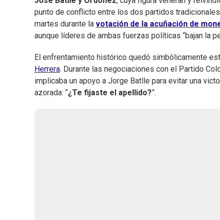
José Batlle y Ordóñez
, cuya figura veneran y reivin
punto de conflicto entre los dos partidos tradicionale
martes durante la
votación de la acuñación de mo
aunque líderes de ambas fuerzas políticas “bajan la pe
El enfrentamiento histórico quedó simbólicamente e
Herrera
. Durante las negociaciones con el Partido Co
implicaba un apoyo a Jorge Batlle para evitar una vict
azorada: “
¿Te fijaste el apellido?
”.