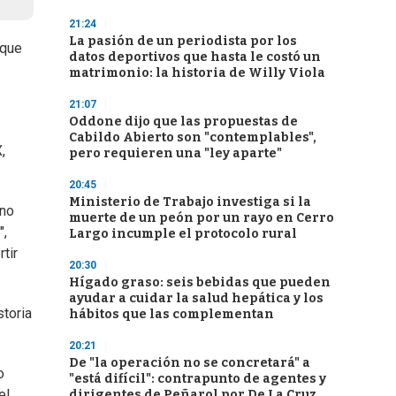
21:24
La pasión de un periodista por los
 que
datos deportivos que hasta le costó un
matrimonio: la historia de Willy Viola
21:07
Oddone dijo que las propuestas de
Cabildo Abierto son "contemplables",
,
pero requieren una "ley aparte"
20:45
Ministerio de Trabajo investiga si la
 no
muerte de un peón por un rayo en Cerro
",
Largo incumple el protocolo rural
tir
20:30
Hígado graso: seis bebidas que pueden
ayudar a cuidar la salud hepática y los
storia
hábitos que las complementan
20:21
De "la operación no se concretará" a
o
"está difícil": contrapunto de agentes y
el
dirigentes de Peñarol por De La Cruz