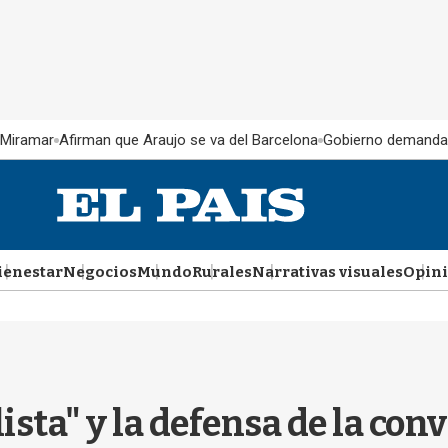
 Miramar
Afirman que Araujo se va del Barcelona
Gobierno demanda
ienestar
Negocios
Mundo
Rurales
Narrativas visuales
Opin
sta" y la defensa de la convi