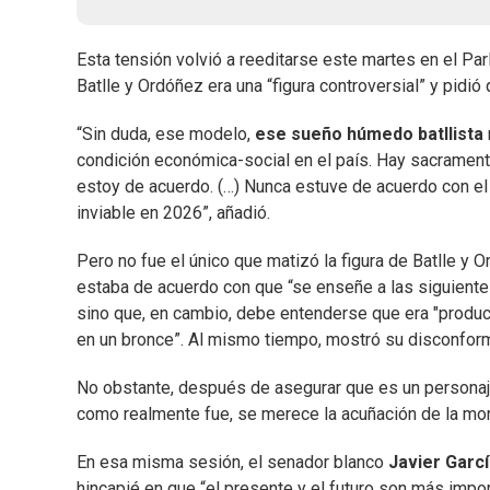
Esta tensión volvió a reeditarse este martes en el P
Batlle y Ordóñez era una “figura controversial” y pidió 
“Sin duda, ese modelo,
ese sueño húmedo batllista
condición económica-social en el país. Hay sacramento
estoy de acuerdo. (…) Nunca estuve de acuerdo con el 
inviable en 2026”, añadió.
Pero no fue el único que matizó la figura de Batlle y 
estaba de acuerdo con que “se enseñe a las siguientes
sino que, en cambio, debe entenderse que era "product
en un bronce”. Al mismo tiempo, mostró su disconformi
No obstante, después de asegurar que es un personaje 
como realmente fue, se merece la acuñación de la mo
En esa misma sesión, el senador blanco
Javier Garc
hincapié en que “el presente y el futuro son más impor