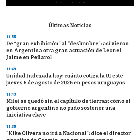
0
s
e
c
Últimas Noticias
o
n
11:55
d
De “gran exhibición” al “deslumbre”: así vieron
s
o
en Argentina otra gran actuación de Leonel
f
Jaime en Peñarol
3
3
s
11:49
e
Unidad Indexada hoy: cuánto cotiza la UI este
c
jueves 6 de agosto de 2026 en pesos uruguayos
o
n
d
11:43
s
Milei se quedó sin el capítulo de tierras: cómo el
gobierno argentino no pudo sostener una
iniciativa clave
11:30
"Kike Olivera no irá a Nacional": dice el director