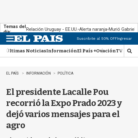
Temas del
Relación Uruguay - EE.UU.
Alerta naranja
Murió Gabriel 
día:
Suscribite al 50% OFF
Ingresar
M
e
Últimas Noticias
Información
El País +
Ovación
TV Show
n
M
u
o
s
t
EL PAÍS
INFORMACIÓN
POLÍTICA
r
a
El presidente Lacalle Pou
r
b
recorrió la Expo Prado 2023 y
�
s
dejó varios mensajes para el
q
u
agro
e
d