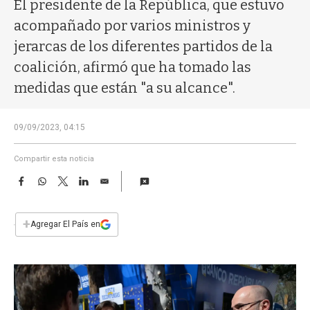
a
El presidente de la República, que estuvo
acompañado por varios ministros y
jerarcas de los diferentes partidos de la
coalición, afirmó que ha tomado las
medidas que están "a su alcance".
09/09/2023, 04:15
Compartir esta noticia
F
W
T
L
E
a
h
w
i
m
c
a
i
n
a
e
t
t
k
i
+
Agregar El País en
b
s
t
e
l
o
A
e
d
o
p
r
I
k
p
n