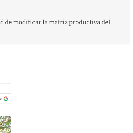
s
q
u
e
d de modificar la matriz productiva del
d
a
 en