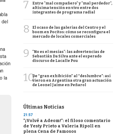
ala
7
Entre "mal compañero" y "mal perdedor",
altísima tensión en vivo entre dos
integrantes de programa radial
abla
 del
8
El ocaso de las galerías del Centro y el
boom en Pocitos: cómo se reconfigura el
mercado de locales comerciales
una
9
"No es el mesías": las advertencias de
sta
Sebastián Da Silva ante el esperado
discurso de Lacalle Pou
ración
an
10
De “gran exhibición” al “deslumbre”: así
o la
vieron en Argentina otra gran actuación
de Leonel Jaime en Peñarol
Últimas Noticias
21:57
"¡Volvé a Adeom!": el filoso comentario
de Yesty Prieto a Valeria Ripoll en
plena Cena de Famosos