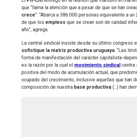
El
Pit-Cnt
entregó en la reunión que mantuvo el marte
que “llama la atención que a pesar de que se han cre
crece
”. “Abarca a 386.000 personas equivalente a un 
de que los
empleos
que se crean son de calidad infer
año”, agrega.
La central sindical insiste desde su último congreso 
sofistique la matriz productiva uruguaya
. “Las lim
forma de manifestación del carácter capitalista-dep
es la razón por la cual el
movimiento
sindical
centra 
positiva del modo de acumulación actual, que predomin
ocupado del crecimiento, inclusive aquellas que han
composición de nuestra
base
productiva
(...) han d