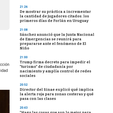
21:26
De mostrar su práctica a incrementar
la cantidad de jugadores citados: los
primeros días de Forlán en Uruguay
21:08
Sánchez anunció que la Junta Nacional
de Emergencias se reunirá para
prepararse ante el fenómeno de El
Niño
21:00
Trump firma decreto para impedir el
acción
"turismo" de ciudadanía por
lidad
nacimiento y amplía control de redes
sociales
20:52
Director del Sinae explicó qué implica
la alerta roja para zonas costeras y qué
pasa con las clases
20:43
"Hago las cosas que son lo mejor para