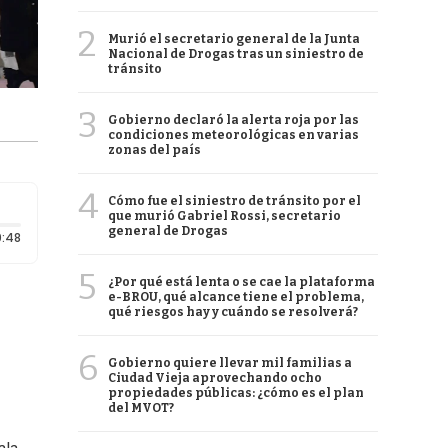
2
Murió el secretario general de la Junta
Nacional de Drogas tras un siniestro de
tránsito
3
Gobierno declaró la alerta roja por las
condiciones meteorológicas en varias
zonas del país
4
Cómo fue el siniestro de tránsito por el
que murió Gabriel Rossi, secretario
general de Drogas
Duración: 48 segundos
:48
5
¿Por qué está lenta o se cae la plataforma
e-BROU, qué alcance tiene el problema,
qué riesgos hay y cuándo se resolverá?
6
Gobierno quiere llevar mil familias a
Ciudad Vieja aprovechando ocho
propiedades públicas: ¿cómo es el plan
del MVOT?