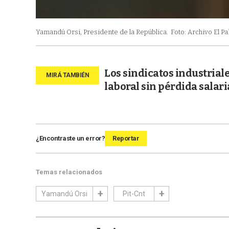
Yamandú Orsi, Presidente de la República.
Foto: Archivo El Pa
Los sindicatos industrial
laboral sin pérdida salari
¿Encontraste un error?
Reportar
Temas relacionados
Yamandú Orsi
Pit-Cnt