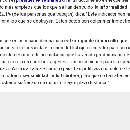
s con el
presidente Yamandú Orsi
un documento en el que señ
ado más empleos que los que se han destruido, la
informalidad
22,1% (de las personas que trabajan), dice. “Este indicador nos h
ior a los que se destruyen. Estos datos son del primer trimestre
en que es necesario diseñar una
estrategia de desarrollo que
itaciones que presenta el mundo del trabajo en nuestro país son 
endiente del modo de acumulación que ha venido predominando. E
sus energía en contribuir a generar las condiciones para la supe
a en América Latina y nuestro país. Las políticas que solo se h
 demostrado
sensibilidad redistributiva
, pero que no han afectad
emostrado su fracaso en menor o mayor plazo histórico”.