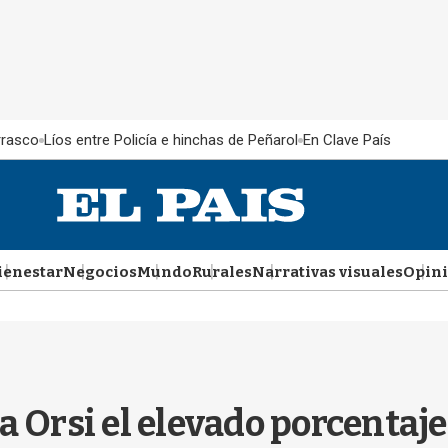
rrasco
Líos entre Policía e hinchas de Peñarol
En Clave País
ienestar
Negocios
Mundo
Rurales
Narrativas visuales
Opin
r a Orsi el elevado porcentaj