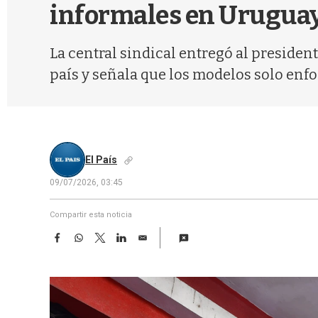
informales en Urugua
La central sindical entregó al presiden
país y señala que los modelos solo enf
El País
09/07/2026, 03:45
Compartir esta noticia
F
W
T
L
E
a
h
w
i
m
c
a
i
n
a
e
t
t
k
i
b
s
t
e
l
o
A
e
d