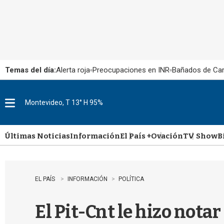
Temas del día:
Alerta roja
Preocupaciones en INR
Bañados de Ca
Montevideo, T 13° H 95%
M
e
n
u
Últimas Noticias
Información
El País +
Ovación
TV Show
B
EL PAÍS
INFORMACIÓN
POLÍTICA
El Pit-Cnt le hizo nota