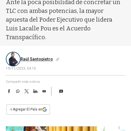
a
Ante la poca posibilidad de concretar un
TLC con ambas potencias, la mayor
apuesta del Poder Ejecutivo que lidera
Luis Lacalle Pou es el Acuerdo
Transpacífico.
Raúl Santopietro
19/11/2023, 04:15
Compartir esta noticia
F
W
T
L
E
a
h
w
i
m
c
a
i
n
a
e
t
t
k
i
+
Agregar El País en
b
s
t
e
l
o
A
e
d
o
p
r
I
k
p
n