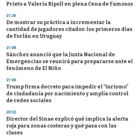
o
Prieto a Valeria Ripoll en plena Cena de Famosos
f
3
21:26
3
s
De mostrar su práctica a incrementar la
e
cantidad de jugadores citados: los primeros días
c
de Forlán en Uruguay
o
n
d
21:08
s
Sánchez anunció que la Junta Nacional de
Emergencias se reunirá para prepararse ante el
fenómeno de El Niño
21:00
Trump firma decreto para impedir el "turismo"
de ciudadanía por nacimiento y amplía control
de redes sociales
20:52
Director del Sinae explicó qué implica la alerta
roja para zonas costeras y qué pasa con las
clases