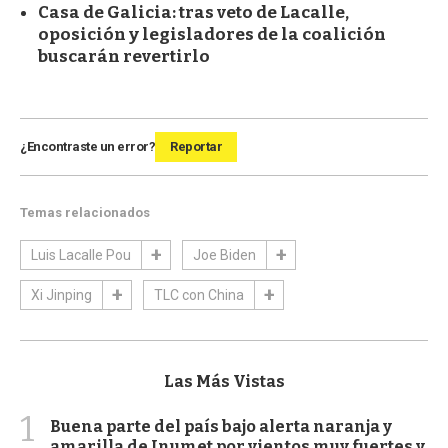
Casa de Galicia: tras veto de Lacalle,
oposición y legisladores de la coalición
buscarán revertirlo
¿Encontraste un error?
Reportar
Temas relacionados
Luis Lacalle Pou
Joe Biden
Xi Jinping
TLC con China
Las Más Vistas
1
Buena parte del país bajo alerta naranja y
amarilla de Inumet por vientos muy fuertes y