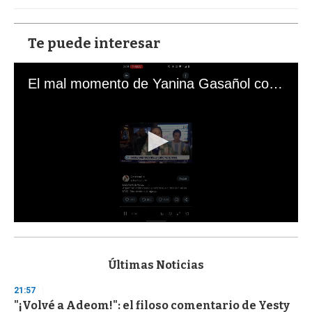
Te puede interesar
El mal momento de Yanina Gasañol con un hincha argentino en "Subrayado"
0
s
e
c
Últimas Noticias
o
n
21:57
d
"¡Volvé a Adeom!": el filoso comentario de Yesty
s