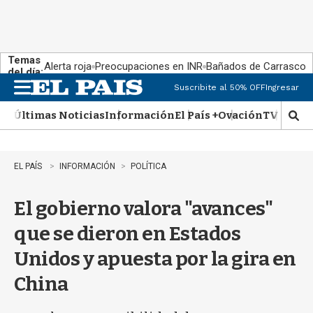
Temas
Alerta roja
Preocupaciones en INR
Bañados de Carrasco
del día:
Suscribite al 50% OFF
Ingresar
M
e
Últimas Noticias
Información
El País +
Ovación
TV Show
n
M
u
o
s
t
EL PAÍS
INFORMACIÓN
POLÍTICA
r
a
El gobierno valora "avances"
r
b
que se dieron en Estados
�
s
Unidos y apuesta por la gira en
q
u
China
e
d