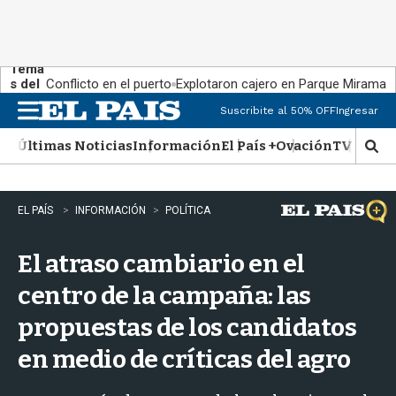
Tema
s del
Conflicto en el puerto
Explotaron cajero en Parque Miramar
día:
Suscribite al 50% OFF
Ingresar
M
e
Últimas Noticias
Información
El País +
Ovación
TV Show
n
M
u
o
s
t
EL PAÍS
INFORMACIÓN
POLÍTICA
r
a
El atraso cambiario en el
r
b
centro de la campaña: las
�
s
propuestas de los candidatos
q
u
en medio de críticas del agro
e
d