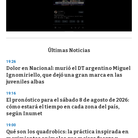
0
s
e
c
Últimas Noticias
o
n
19:26
d
Dolor en Nacional: murió el DT argentino Miguel
s
o
Ignomiriello, que dejó una gran marca en las
f
juveniles albas
3
3
s
19:16
e
El pronóstico para el sábado 8 de agosto de 2026:
c
cómo estará el tiempo en cada zona del país,
o
n
según Inumet
d
s
19:00
Qué son los quadrobics: la práctica inspirada en