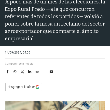
a
A poco más de un mes de las elecciones, la
Expo Rural Prado —a la que concurren
referentes de todos los partidos— volvió a
poner sobre la mesa un reclamo del sector
agroexportador que comparte el ámbito
empresarial.
14/09/2024, 04:00
Compartir esta noticia
F
W
T
L
E
a
h
w
i
m
c
a
i
n
a
e
t
t
k
i
+
Agregar El País en
b
s
t
e
l
o
A
e
d
o
p
r
I
k
p
n