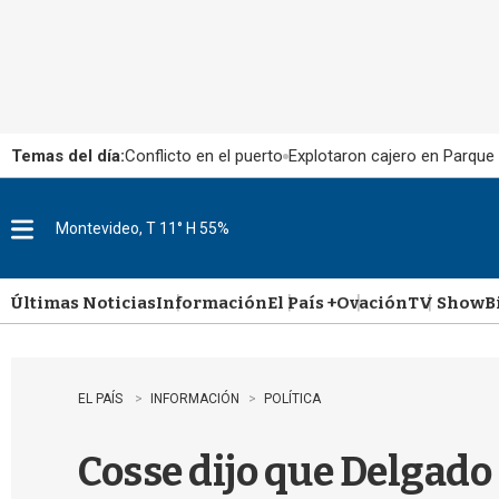
Temas del día:
Conflicto en el puerto
Explotaron cajero en Parque
Montevideo, T 11° H 55%
M
e
n
u
Últimas Noticias
Información
El País +
Ovación
TV Show
B
EL PAÍS
INFORMACIÓN
POLÍTICA
Cosse dijo que Delgado