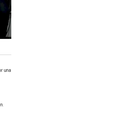
or una
n.