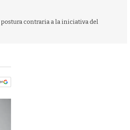
s
q
u
e
postura contraria a la iniciativa del
d
a
 en