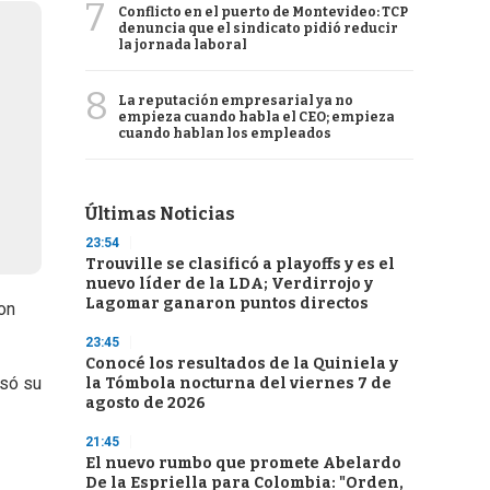
7
Conflicto en el puerto de Montevideo: TCP
denuncia que el sindicato pidió reducir
la jornada laboral
8
La reputación empresarial ya no
empieza cuando habla el CEO; empieza
cuando hablan los empleados
Últimas Noticias
23:54
Trouville se clasificó a playoffs y es el
nuevo líder de la LDA; Verdirrojo y
Lagomar ganaron puntos directos
on
23:45
Conocé los resultados de la Quiniela y
esó su
la Tómbola nocturna del viernes 7 de
agosto de 2026
21:45
El nuevo rumbo que promete Abelardo
De la Espriella para Colombia: "Orden,