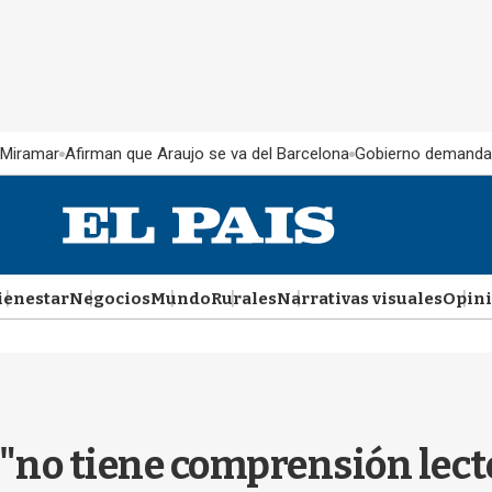
 Miramar
Afirman que Araujo se va del Barcelona
Gobierno demanda
ienestar
Negocios
Mundo
Rurales
Narrativas visuales
Opin
 "no tiene comprensión lect