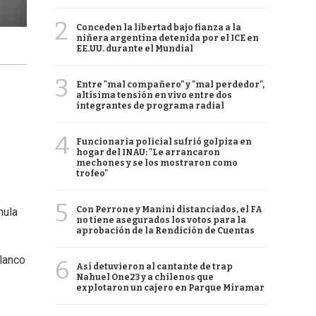
2
Conceden la libertad bajo fianza a la
niñera argentina detenida por el ICE en
EE.UU. durante el Mundial
3
Entre "mal compañero" y "mal perdedor",
altísima tensión en vivo entre dos
integrantes de programa radial
4
Funcionaria policial sufrió golpiza en
hogar del INAU: "Le arrancaron
mechones y se los mostraron como
trofeo"
5
Con Perrone y Manini distanciados, el FA
mula
no tiene asegurados los votos para la
aprobación de la Rendición de Cuentas
blanco
6
Así detuvieron al cantante de trap
Nahuel One23 y a chilenos que
explotaron un cajero en Parque Miramar