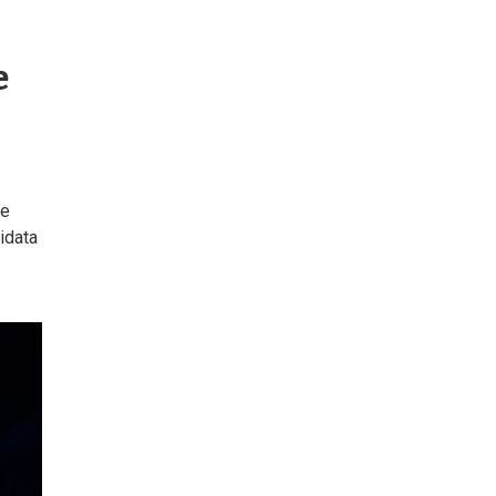
e
de
idata