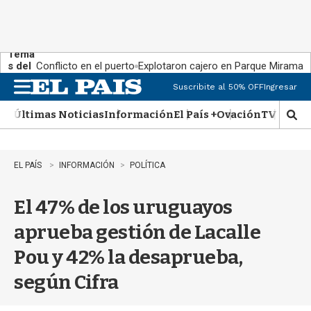
Tema
s del
Conflicto en el puerto
Explotaron cajero en Parque Miramar
día:
Suscribite al 50% OFF
Ingresar
M
e
Últimas Noticias
Información
El País +
Ovación
TV Show
n
M
u
o
s
t
EL PAÍS
INFORMACIÓN
POLÍTICA
r
a
El 47% de los uruguayos
r
b
aprueba gestión de Lacalle
�
s
Pou y 42% la desaprueba,
q
u
según Cifra
e
d