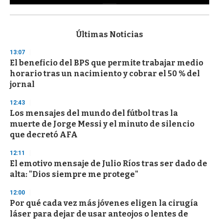
0
s
e
c
Últimas Noticias
o
n
13:07
d
El beneficio del BPS que permite trabajar medio
s
o
horario tras un nacimiento y cobrar el 50 % del
f
jornal
3
3
s
12:43
e
Los mensajes del mundo del fútbol tras la
c
muerte de Jorge Messi y el minuto de silencio
o
n
que decretó AFA
d
s
12:11
El emotivo mensaje de Julio Ríos tras ser dado de
alta: "Dios siempre me protege"
12:00
Por qué cada vez más jóvenes eligen la cirugía
láser para dejar de usar anteojos o lentes de