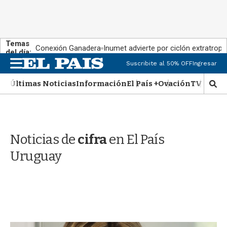
Temas
Conexión Ganadera
Inumet advierte por ciclón extratropi
del día:
M
Suscribite al 50% OFF
Ingresar
e
n
Últimas Noticias
Información
El País +
Ovación
TV Show
M
u
o
s
t
r
Noticias de
cifra
en El País
a
r
Uruguay
b
�
s
q
u
e
d