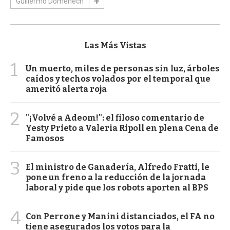
Guillermo Domenech
Las Más Vistas
1
Un muerto, miles de personas sin luz, árboles
caídos y techos volados por el temporal que
ameritó alerta roja
2
"¡Volvé a Adeom!": el filoso comentario de
Yesty Prieto a Valeria Ripoll en plena Cena de
Famosos
3
El ministro de Ganadería, Alfredo Fratti, le
pone un freno a la reducción de la jornada
laboral y pide que los robots aporten al BPS
4
Con Perrone y Manini distanciados, el FA no
tiene asegurados los votos para la