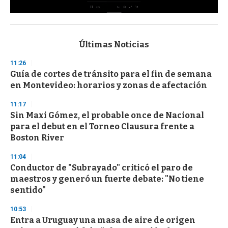
0
s
e
c
Últimas Noticias
o
n
11:26
d
Guía de cortes de tránsito para el fin de semana
s
o
en Montevideo: horarios y zonas de afectación
f
3
11:17
3
s
Sin Maxi Gómez, el probable once de Nacional
e
para el debut en el Torneo Clausura frente a
c
Boston River
o
n
d
11:04
s
Conductor de "Subrayado" criticó el paro de
maestros y generó un fuerte debate: "No tiene
sentido"
10:53
Entra a Uruguay una masa de aire de origen