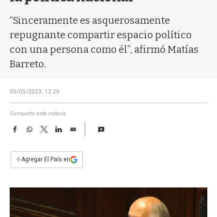
a
“Sinceramente es asquerosamente
repugnante compartir espacio político
con una persona como él”, afirmó Matías
Barreto.
05/05/2023, 12:26
Compartir esta noticia
F
W
T
L
E
a
h
w
i
m
c
a
i
n
a
e
t
t
k
i
+
Agregar El País en
b
s
t
e
l
o
A
e
d
o
p
r
I
k
p
n