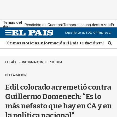
Temas del
Rendición de Cuentas
Temporal causa destrozos
En 
día:
Suscribite al 50% OFF
Ingresar
M
e
Últimas Noticias
Información
El País +
Ovación
TV Show
n
M
u
o
s
t
EL PAÍS
INFORMACIÓN
POLÍTICA
r
a
DECLARACIÓN
r
b
Edil colorado arremetió contra
�
s
Guillermo Domenech: “Es lo
q
u
más nefasto que hay en CA y en
e
d
la política nacional”