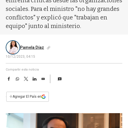
enfrenta críticas desde las organizaciones
a
sociales. Para el ministro "no hay grandes
conflictos" y explicó que "trabajan en
equipo" junto al ministerio.
Pamela Díaz
10/12/2023, 04:15
Compartir esta noticia
F
W
T
L
E
a
h
w
i
m
c
a
i
n
a
e
t
t
k
i
+
Agregar El País en
b
s
t
e
l
o
A
e
d
o
p
r
I
k
p
n