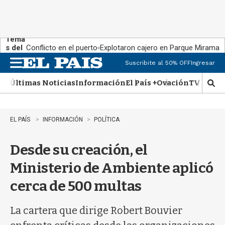
Tema
s del
Conflicto en el puerto
Explotaron cajero en Parque Miramar
día:
Suscribite al 50% OFF
Ingresar
M
e
Últimas Noticias
Información
El País +
Ovación
TV Show
n
M
u
o
s
t
EL PAÍS
INFORMACIÓN
POLÍTICA
r
a
Desde su creación, el
r
b
Ministerio de Ambiente aplicó
�
s
cerca de 500 multas
q
u
e
La cartera que dirige Robert Bouvier
d