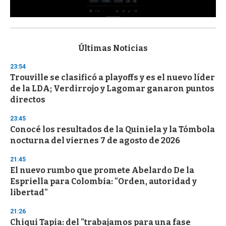
0
s
e
c
Últimas Noticias
o
n
23:54
d
Trouville se clasificó a playoffs y es el nuevo líder
s
o
de la LDA; Verdirrojo y Lagomar ganaron puntos
f
directos
3
3
s
23:45
e
Conocé los resultados de la Quiniela y la Tómbola
c
nocturna del viernes 7 de agosto de 2026
o
n
d
21:45
s
El nuevo rumbo que promete Abelardo De la
Espriella para Colombia: "Orden, autoridad y
libertad"
21:26
Chiqui Tapia: del "trabajamos para una fase