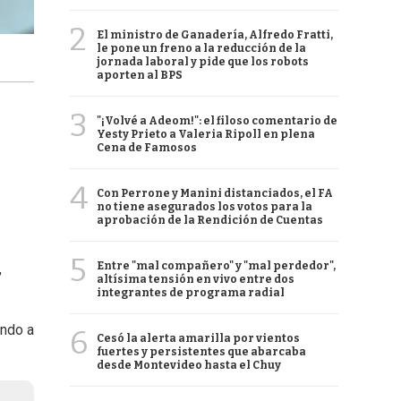
2
El ministro de Ganadería, Alfredo Fratti,
le pone un freno a la reducción de la
jornada laboral y pide que los robots
aporten al BPS
3
"¡Volvé a Adeom!": el filoso comentario de
Yesty Prieto a Valeria Ripoll en plena
Cena de Famosos
4
Con Perrone y Manini distanciados, el FA
no tiene asegurados los votos para la
aprobación de la Rendición de Cuentas
5
Entre "mal compañero" y "mal perdedor",
,
altísima tensión en vivo entre dos
integrantes de programa radial
endo a
6
Cesó la alerta amarilla por vientos
fuertes y persistentes que abarcaba
desde Montevideo hasta el Chuy