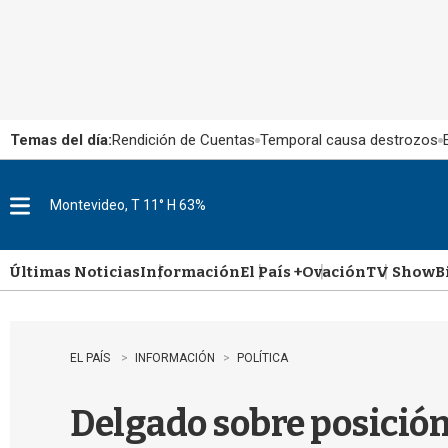
Temas del día:
Rendición de Cuentas
Temporal causa destrozos
Montevideo, T 11° H 63%
M
e
n
u
Últimas Noticias
Información
El País +
Ovación
TV Show
B
EL PAÍS
INFORMACIÓN
POLÍTICA
Delgado sobre posición 