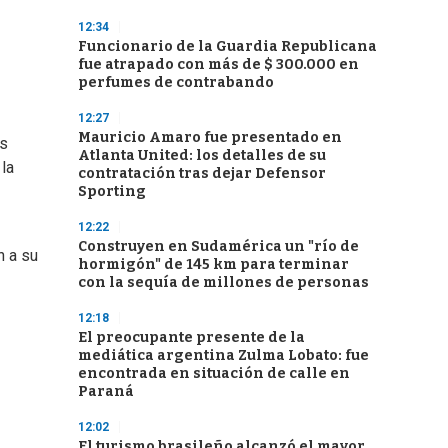
12:34
Funcionario de la Guardia Republicana
fue atrapado con más de $ 300.000 en
perfumes de contrabando
12:27
Mauricio Amaro fue presentado en
os
Atlanta United: los detalles de su
la
contratación tras dejar Defensor
Sporting
12:22
Construyen en Sudamérica un "río de
n a su
hormigón" de 145 km para terminar
con la sequía de millones de personas
12:18
El preocupante presente de la
mediática argentina Zulma Lobato: fue
encontrada en situación de calle en
Paraná
12:02
El turismo brasileño alcanzó el mayor