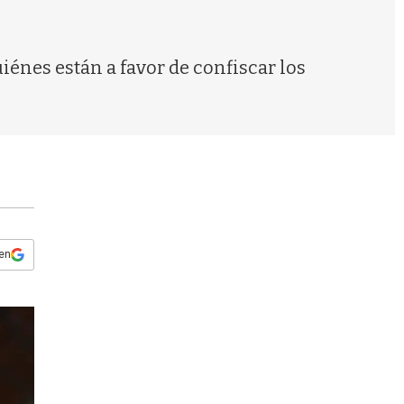
s
q
u
e
iénes están a favor de confiscar los
d
a
 en