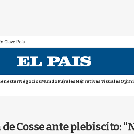
En Clave País
ienestar
Negocios
Mundo
Rurales
Narrativas visuales
Opin
de Cosse ante plebiscito: "N