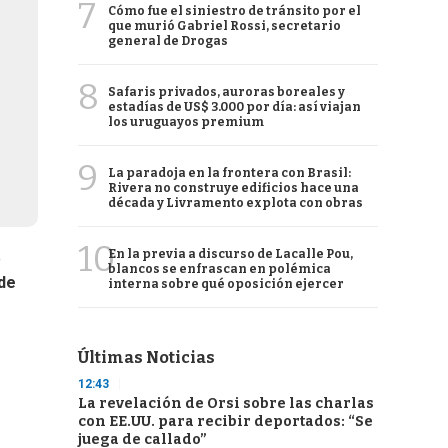
7
Cómo fue el siniestro de tránsito por el
que murió Gabriel Rossi, secretario
general de Drogas
8
Safaris privados, auroras boreales y
estadías de US$ 3.000 por día: así viajan
los uruguayos premium
9
La paradoja en la frontera con Brasil:
Rivera no construye edificios hace una
década y Livramento explota con obras
10
En la previa a discurso de Lacalle Pou,
o
blancos se enfrascan en polémica
 de
interna sobre qué oposición ejercer
Últimas Noticias
12:43
La revelación de Orsi sobre las charlas
con EE.UU. para recibir deportados: “Se
juega de callado”