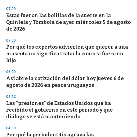
o
n
07:00
d
Estas fueron las bolillas de la suerte en la
s
o
Quiniela y Tómbola de ayer miércoles 5 de agosto
f
de 2026
3
3
s
07:00
e
Por qué los expertos advierten que querer a una
c
mascota no significa tratarla como si fuera un
o
n
hijo
d
s
06:00
Así abre la cotización del dólar hoy jueves 6 de
agosto de 2026 en pesos uruguayos
04:42
Las "presiones" de Estados Unidos que ha
recibido el gobierno en este período y qué
diálogo se está manteniendo
04:30
Por qué la periodontitis agrava las