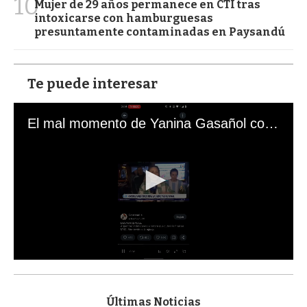
10
Mujer de 29 años permanece en CTI tras
intoxicarse con hamburguesas
presuntamente contaminadas en Paysandú
Te puede interesar
El mal momento de Yanina Gasañol con un hincha argentino en "Subrayado"
0
s
e
c
Últimas Noticias