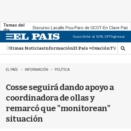
Temas del
Discurso Lacalle Pou
Paro de UCOT
En Clave País
día:
Suscribite al 50% OFF
Ingresar
M
e
Últimas Noticias
Información
El País +
Ovación
TV Show
n
M
u
o
s
t
EL PAÍS
INFORMACIÓN
POLÍTICA
r
a
Cosse seguirá dando apoyo a
r
b
coordinadora de ollas y
�
s
remarcó que "monitorean"
q
u
situación
e
d