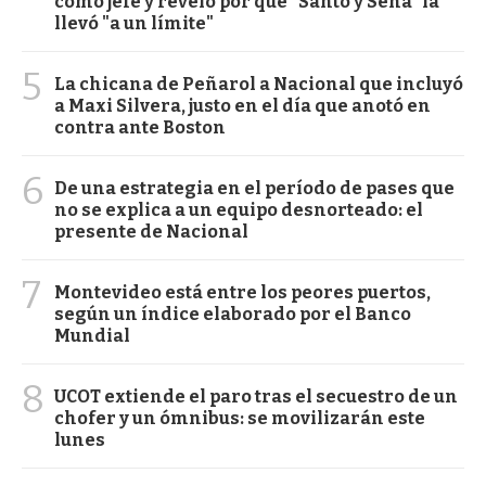
como jefe y reveló por qué "Santo y Seña" la
llevó "a un límite"
5
La chicana de Peñarol a Nacional que incluyó
a Maxi Silvera, justo en el día que anotó en
contra ante Boston
6
De una estrategia en el período de pases que
no se explica a un equipo desnorteado: el
presente de Nacional
7
Montevideo está entre los peores puertos,
según un índice elaborado por el Banco
Mundial
8
UCOT extiende el paro tras el secuestro de un
chofer y un ómnibus: se movilizarán este
lunes