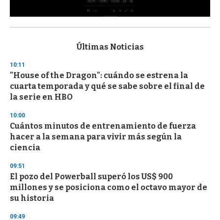
0
s
e
c
Últimas Noticias
o
n
10:11
d
"House of the Dragon": cuándo se estrena la
s
o
cuarta temporada y qué se sabe sobre el final de
f
la serie en HBO
3
3
s
10:00
e
Cuántos minutos de entrenamiento de fuerza
c
hacer a la semana para vivir más según la
o
n
ciencia
d
s
09:51
El pozo del Powerball superó los US$ 900
millones y se posiciona como el octavo mayor de
su historia
09:49