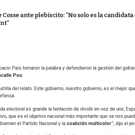
Cosse ante plebiscito: "No solo es la candidata
Cnt"
pacio País tomaron la palabra y defendieron la gestión del gobie
acalle Pou
.
tilla del relato. Este gobierno, nuestro gobierno, es el mejor qu
efensa.
a electoral es grande la tentación de dividir en vez de unir, Esp
tivo, que es el objetivo nacional más importante que se nos pue
biernen el Partido Nacional y la
coalición multicolor
”, dijo el je