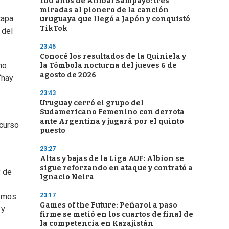
100 años de Aníbal Sampayo: tres
miradas al pionero de la canción
tapa
uruguaya que llegó a Japón y conquistó
TikTok
 del
23:45
Conocé los resultados de la Quiniela y
no
la Tómbola nocturna del jueves 6 de
agosto de 2026
“hay
23:43
Uruguay cerró el grupo del
Sudamericano Femenino con derrota
ante Argentina y jugará por el quinto
scurso
puesto
23:27
Altas y bajas de la Liga AUF: Albion se
sigue reforzando en ataque y contrató a
y de
Ignacio Neira
23:17
demos
Games of the Future: Peñarol a paso
 y
firme se metió en los cuartos de final de
la competencia en Kazajistán