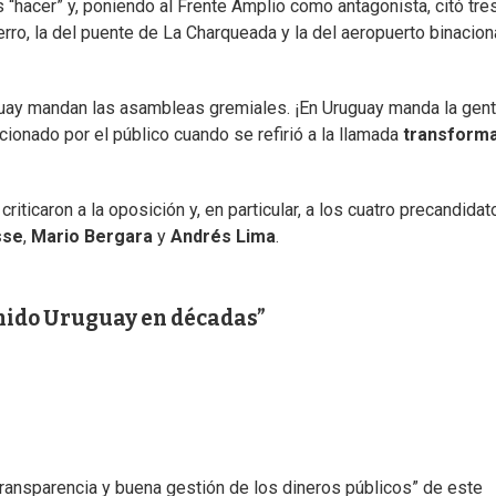
 “hacer” y, poniendo al Frente Amplio como antagonista, citó tre
erro, la del puente de La Charqueada y la del aeropuerto binacion
uay mandan las asambleas gremiales. ¡En Uruguay manda la gent
cionado por el público cuando se refirió a la llamada
transform
iticaron a la oposición y, en particular, a los cuatro precandidat
sse
,
Mario Bergara
y
Andrés Lima
.
enido Uruguay en décadas
transparencia y buena gestión de los dineros públicos” de este