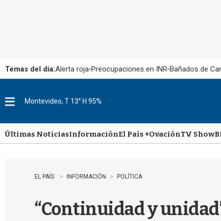
Temas del día:
Alerta roja
Preocupaciones en INR
Bañados de Ca
Montevideo, T 13° H 95%
M
e
n
u
Últimas Noticias
Información
El País +
Ovación
TV Show
B
EL PAÍS
INFORMACIÓN
POLÍTICA
“Continuidad y unidad