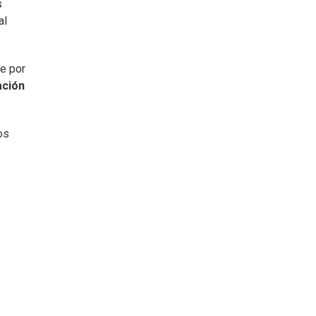
s
al
e por
ación
os