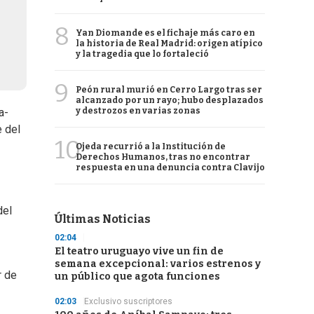
8
Yan Diomande es el fichaje más caro en
la historia de Real Madrid: origen atípico
y la tragedia que lo fortaleció
9
Peón rural murió en Cerro Largo tras ser
alcanzado por un rayo; hubo desplazados
y destrozos en varias zonas
a-
e del
10
Ojeda recurrió a la Institución de
Derechos Humanos, tras no encontrar
respuesta en una denuncia contra Clavijo
del
Últimas Noticias
02:04
El teatro uruguayo vive un fin de
semana excepcional: varios estrenos y
r de
un público que agota funciones
02:03
Exclusivo suscriptores