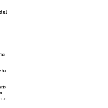
 del
rno
e ha
acio
da
rarca.