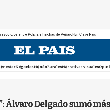
rrasco
Líos entre Policía e hinchas de Peñarol
En Clave País
ienestar
Negocios
Mundo
Rurales
Narrativas visuales
Opin
”: Álvaro Delgado sumó más