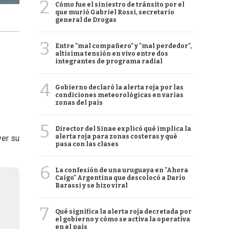
2
Cómo fue el siniestro de tránsito por el
que murió Gabriel Rossi, secretario
general de Drogas
3
Entre "mal compañero" y "mal perdedor",
altísima tensión en vivo entre dos
integrantes de programa radial
4
Gobierno declaró la alerta roja por las
condiciones meteorológicas en varias
zonas del país
5
Director del Sinae explicó qué implica la
alerta roja para zonas costeras y qué
yer su
pasa con las clases
6
La confesión de una uruguaya en "Ahora
Caigo" Argentina que descolocó a Darío
Barassi y se hizo viral
7
Qué significa la alerta roja decretada por
el gobierno y cómo se activa la operativa
en el país