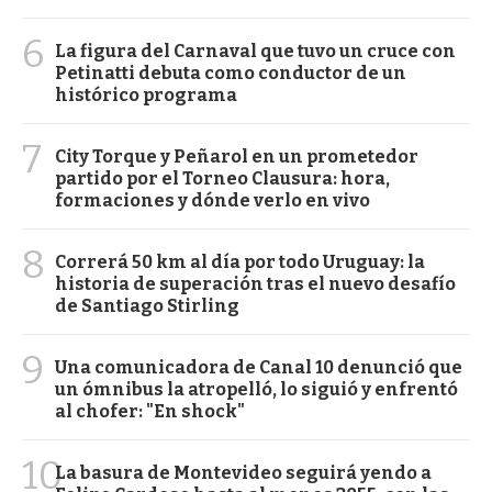
6
La figura del Carnaval que tuvo un cruce con
Petinatti debuta como conductor de un
histórico programa
7
City Torque y Peñarol en un prometedor
partido por el Torneo Clausura: hora,
formaciones y dónde verlo en vivo
8
Correrá 50 km al día por todo Uruguay: la
historia de superación tras el nuevo desafío
de Santiago Stirling
9
Una comunicadora de Canal 10 denunció que
un ómnibus la atropelló, lo siguió y enfrentó
al chofer: "En shock"
10
La basura de Montevideo seguirá yendo a