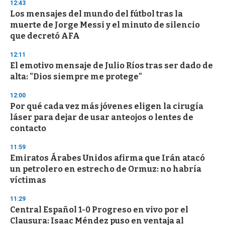
12:43
d
Los mensajes del mundo del fútbol tras la
s
o
muerte de Jorge Messi y el minuto de silencio
f
que decretó AFA
3
3
s
12:11
e
El emotivo mensaje de Julio Ríos tras ser dado de
c
alta: "Dios siempre me protege"
o
n
d
12:00
s
Por qué cada vez más jóvenes eligen la cirugía
láser para dejar de usar anteojos o lentes de
contacto
11:59
Emiratos Árabes Unidos afirma que Irán atacó
un petrolero en estrecho de Ormuz: no habría
víctimas
11:29
Central Español 1-0 Progreso en vivo por el
Clausura: Isaac Méndez puso en ventaja al