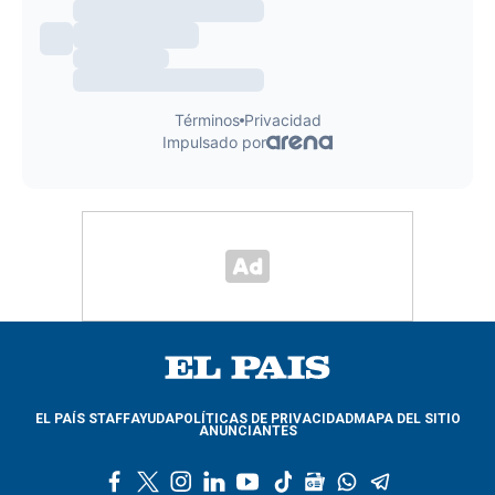
EL PAÍS STAFF
AYUDA
POLÍTICAS DE PRIVACIDAD
MAPA DEL SITIO
ANUNCIANTES
f
t
i
l
y
t
g
w
t