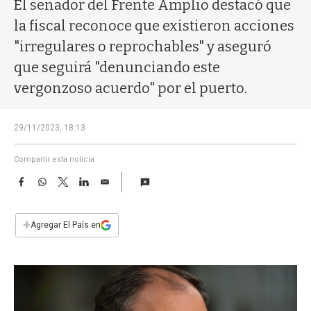
a
El senador del Frente Amplio destacó que
la fiscal reconoce que existieron acciones
"irregulares o reprochables" y aseguró
que seguirá "denunciando este
vergonzoso acuerdo" por el puerto.
29/11/2023, 18:13
Compartir esta noticia
F
W
T
L
E
a
h
w
i
m
c
a
i
n
a
e
t
t
k
i
+
Agregar El País en
b
s
t
e
l
o
A
e
d
o
p
r
I
k
p
n