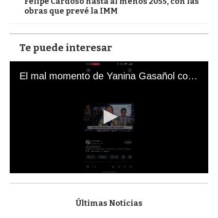
Felipe Cardoso hasta al menos 2055, con las
obras que prevé la IMM
Te puede interesar
El mal momento de Yanina Gasañol con un hincha argentino en "Subrayado"
0
s
e
c
Últimas Noticias
o
n