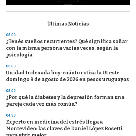
0
s
e
c
Últimas Noticias
o
n
08:00
d
¿Tenés sueños recurrentes? Qué significa soñar
s
o
con la misma persona varias veces, según la
f
psicología
3
3
s
06:00
e
Unidad Indexada hoy: cuánto cotiza la UI este
c
domingo 9 de agosto de 2026 en pesos uruguayos
o
n
d
05:00
s
¿Por qué la diabetes y la depresión forman una
pareja cada vez más común?
04:30
Experto en medicina del estrés llega a
Montevideo: las claves de Daniel López Rosetti
para vivir mejor