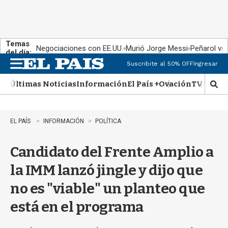
Temas
Negociaciones con EE.UU.
Murió Jorge Messi
Peñarol vs
del día:
Suscribite al 50% OFF
Ingresar
M
e
Últimas Noticias
Información
El País +
Ovación
TV Show
n
M
u
o
s
t
EL PAÍS
INFORMACIÓN
POLÍTICA
r
a
Candidato del Frente Amplio a
r
b
la IMM lanzó jingle y dijo que
�
s
no es "viable" un planteo que
q
u
está en el programa
e
d