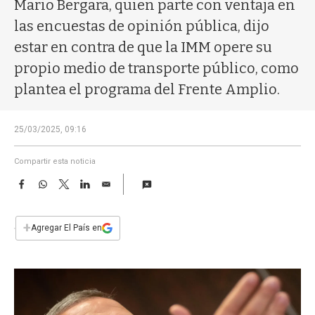
a
Mario Bergara, quien parte con ventaja en
las encuestas de opinión pública, dijo
estar en contra de que la IMM opere su
propio medio de transporte público, como
plantea el programa del Frente Amplio.
25/03/2025, 09:16
Compartir esta noticia
F
W
T
L
E
a
h
w
i
m
c
a
i
n
a
e
t
t
k
i
+
Agregar El País en
b
s
t
e
l
o
A
e
d
o
p
r
I
k
p
n