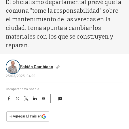
a
El oficialismo departamental prevé que la
comuna "tome la responsabilidad" sobre
el mantenimiento de las veredas en la
ciudad. Lema apunta a cambiar los
materiales con los que se construyen y
reparan.
Fabián Cambiaso
25/03/2025, 04:00
Compartir esta noticia
F
W
T
L
E
a
h
w
i
m
c
a
i
n
a
e
t
t
k
i
+
Agregar El País en
b
s
t
e
l
o
A
e
d