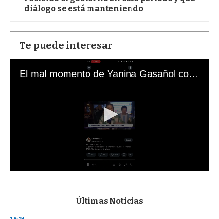
diálogo se está manteniendo
Te puede interesar
El mal momento de Yanina Gasañol con un hincha argentino en "Subrayado"
0
s
e
c
Últimas Noticias
o
n