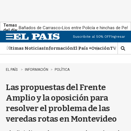
Temas
Bañados de Carrasco
Líos entre Policía e hinchas de Peña
del día:
Suscribite al 50% OFF
Ingresar
M
e
Últimas Noticias
Información
El País +
Ovación
TV Show
n
M
u
o
s
t
EL PAÍS
INFORMACIÓN
POLÍTICA
r
a
Las propuestas del Frente
r
b
Amplio y la oposición para
�
s
resolver el problema de las
q
u
veredas rotas en Montevideo
e
d