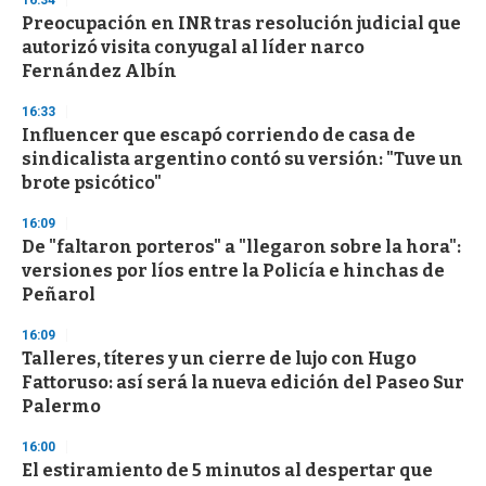
16:34
d
Preocupación en INR tras resolución judicial que
s
o
autorizó visita conyugal al líder narco
f
Fernández Albín
3
3
s
16:33
e
Influencer que escapó corriendo de casa de
c
sindicalista argentino contó su versión: "Tuve un
o
n
brote psicótico"
d
s
16:09
De "faltaron porteros" a "llegaron sobre la hora":
versiones por líos entre la Policía e hinchas de
Peñarol
16:09
Talleres, títeres y un cierre de lujo con Hugo
Fattoruso: así será la nueva edición del Paseo Sur
Palermo
16:00
El estiramiento de 5 minutos al despertar que