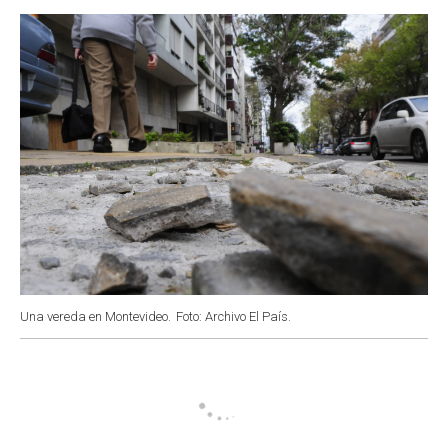
o
p
r
I
k
p
n
Una vereda en Montevideo.
Foto: Archivo El País.