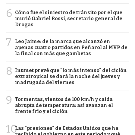
6
Cómo fue el siniestro de tránsito por el que
murió Gabriel Rossi, secretario general de
Drogas
7
Leo Jaime: de la marca que alcanzó en
apenas cuatro partidos en Peñarol al MVP de
la final con más que gambetas
8
Inumet prevé que "lo más intenso" del ciclón
extratropical se dará la noche del jueves y
madrugada del viernes
9
Tormentas, vientos de 100 km/h y caída
abrupta de temperatura: así avanzan el
frente frío y el ciclón
10
Las "presiones" de Estados Unidos que ha
recibido el gobierno en este período y qué